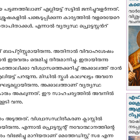
രണ്ട
കണ്ട
ടണത്തിലാണ് എല്ലിയട്ട് സട്ടില്‍ ജനിച്ചുവളര്‍ന്നത്.
വാര്
വിശുദ
്രൂഷകളില്‍ പങ്കെടുപ്പിക്കുന്ന കാര്യത്തില്‍ വളരെയേറെ
വചന.
ാപിതാക്കള്‍. എന്നാല്‍ വ്യത്യസ്ഥ പ്രൊട്ടസ്റ്റന്‍റ്
 ബാപ്റ്റിസ്റ്റുമായിരുന്നു. അതിനാല്‍ വിവാഹശേഷം
‍ ഇരുവരും ഒരുമിച്ചു തീരുമാനിച്ചു. ഇതായിരുന്നു
്തോലിക്കാ വിശ്വാസത്തെക്കുറിച്ച് അക്കാലത്ത് താന്‍
 എലിയട്ട് പറയുന്നു. മിഡില്‍ സ്കൂള്‍ കാലഘട്ടം അവനേ
ട്ടമല്ലായിരുന്നു. അക്കാലത്താണ് വ്യത്യസ്ഥ
ൂട്ടുകാരും അകലുന്നത്. ഈ സാഹചര്യത്തിൽ അവനിൽ
എഫ്‌
ൂടി വന്നു.
ക്രൈ
ആക്
റിപ്
അടുത്തത്. വിശ്വാസസ്ഥിരീകരണ ക്ലാസ്സില്‍
വാഷിം
നടപ്
രുന്നു. എന്നാല്‍ പ്രൊട്ടസ്റ്റന്റ് നവോത്ഥാനത്തിന്റെ
ക്രൈ
ം വിഭജിച്ചു മാറിയതാണ് മെത്തേഡിസ്റ്റ് സഭ എന്ന