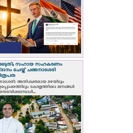
്കെടുതി; സഹായ സഹകരണം
‌ദാനം ചെയ്ത് ചങ്ങനാശേരി
ിരൂപത
നാശേരി: അതിശക്തമായ മഴയിലും
ളപ്പൊക്കത്തിലും കേരളത്തിലെ ജനങ്ങൾ
മനുഭവിക്കുമ്പോൾ...