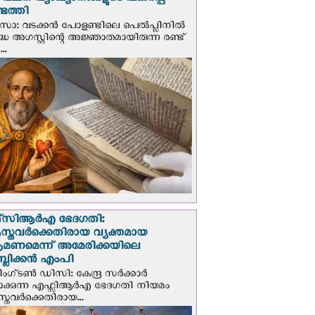
് വചന വ്യാഖ്യാനങ്ങളുടെ പകര്‍പ്പ്
െത്തി
‍സോ: വടക്കൻ പോളണ്ടിലെ പെൽപ്ലിനില്‍
്ധ അഗസ്റ്റിന്റെ അജ്ഞാതമായിരുന്ന രണ്ട്
..
സി‌ആര്‍‌എ ഭേദഗതി:
സ്തവർക്കെതിരായ വ്യക്തമായ
രമണമെന്ന് അമേരിക്കയിലെ
പബ്ലിക്കൻ എംപി
ഗ്ടണ്‍ ഡി‌സി: കേന്ദ്ര സർക്കാർ
പാക്കുന്ന എഫ്സിആർഎ ഭേദഗതി നിയമം
സ്തവർക്കെതിരായ...