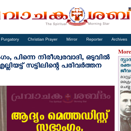
Purgatory
Christian Prayer
Mirror
Reporter
Archives
More
ഗം, പിന്നെ നിരീശ്വരവാദി, ഒടുവില്‍
സ്പാ
ലിയട്ട് സട്ടിലിന്റെ പരിവര്‍ത്തന
രക്ത
ജീവത
മാഡ്ര
ക്രൈ
ചെയ്ത