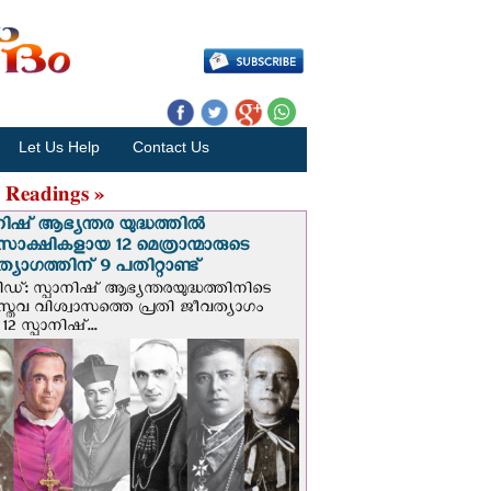
Let Us Help
Contact Us
 Readings »
നിഷ് ആഭ്യന്തര യുദ്ധത്തില്‍
സാക്ഷികളായ 12 മെത്രാന്മാരുടെ
്യാഗത്തിന് 9 പതിറ്റാണ്ട്
ിഡ്: സ്പാനിഷ് ആഭ്യന്തരയുദ്ധത്തിനിടെ
സ്തവ വിശ്വാസത്തെ പ്രതി ജീവത്യാഗം
 12 സ്പാനിഷ്...