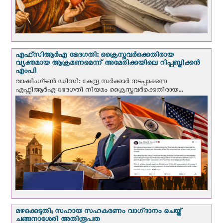
എഫ്‌സി‌ആര്‍‌എ ഭേദഗതി: ക്രൈസ്തവർക്കെതിരായ
വ്യക്തമായ ആക്രമണമെന്ന് അമേരിക്കയിലെ റിപ്പബ്ലിക്കൻ
എംപി
വാഷിംഗ്ടണ്‍ ഡി‌സി: കേന്ദ്ര സർക്കാർ നടപ്പാക്കുന്ന
എഫ്സിആർഎ ഭേദഗതി നിയമം ക്രൈസ്തവർക്കെതിരായ...
മഴക്കെടുതി; സഹായ സഹകരണം വാഗ്‌ദാനം ചെയ്ത്
ചങ്ങനാശേരി അതിരൂപത