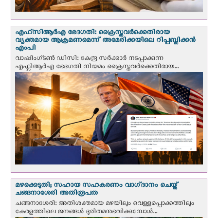
എഫ്‌സി‌ആര്‍‌എ ഭേദഗതി: ക്രൈസ്തവർക്കെതിരായ
വ്യക്തമായ ആക്രമണമെന്ന് അമേരിക്കയിലെ റിപ്പബ്ലിക്കൻ
എംപി
വാഷിംഗ്ടണ്‍ ഡി‌സി: കേന്ദ്ര സർക്കാർ നടപ്പാക്കുന്ന
എഫ്സിആർഎ ഭേദഗതി നിയമം ക്രൈസ്തവർക്കെതിരായ...
മഴക്കെടുതി; സഹായ സഹകരണം വാഗ്‌ദാനം ചെയ്ത്
ചങ്ങനാശേരി അതിരൂപത
ചങ്ങനാശേരി: അതിശക്തമായ മഴയിലും വെള്ളപ്പൊക്കത്തിലും
കേരളത്തിലെ ജനങ്ങൾ ദുരിതമനുഭവിക്കുമ്പോൾ...