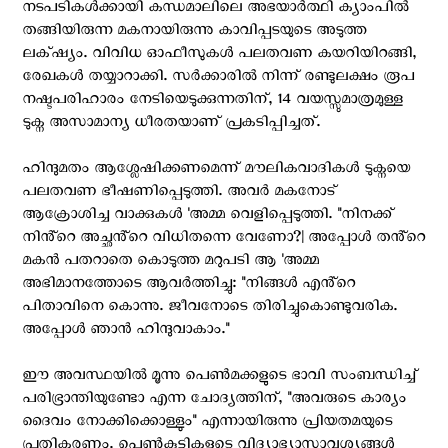
നടപടികൾക്കായി കന്ധമാലിലെ അഭയാർത്ഥി ക്യാംപിൽ
തങ്ങിയിരുന്ന മകനായിരുന്നു കാവിപ്പടയുടെ അടുത്ത
ലക്‌ഷ്യം. വിവിധ ഓഫീസുകൾ പലതവണ കയറിയിറങ്ങി,
രേഖകൾ തയ്യാറാക്കി. സർക്കാരിൽ നിന്ന് രണ്ടുലക്ഷം രൂപ
നഷ്ടപരിഹാരം നേടിയെടുക്കുന്നതിന്, 14 വയസ്സുമാത്രമുള്ള
ടുക്ന അസാമാന്യ ധീരതയാണ് പ്രകടിപ്പിച്ചത്.
ഹിന്ദുമതം ആശ്ലേഷിക്കണമെന്ന് മൗലികവാദികൾ ടുക്നയെ
പലതവണ ഭീഷണിപ്പെടുത്തി. അവർ മകനോട്
ആക്രോശിച്ച വാക്കുകൾ 'അമ്മ വെളിപ്പെടുത്തി. "നിനക്ക്
നിൻ്റെ അച്ഛൻ്റെ വിധിതന്നെ വേണോ?| അപ്പോൾ തൻ്റെ
മകൻ പതറാതെ കൊടുത്ത മറുപടി ആ 'അമ്മ
അഭിമാനത്തോടെ ആവർത്തിച്ചു: "നിങ്ങൾ എൻ്റെ
പിതാവിനെ കൊന്നു. ജീവനോടെ തിരിച്ചുകൊണ്ടുവരിക.
അപ്പോൾ ഞാൻ ഹിന്ദുവാകാം."
ഈ അവസ്ഥയിൽ മൂന്നു പെൺമക്കളുടെ ഭാവി സംബന്ധിച്ച്
പരിഭ്രാന്തിയുണ്ടോ എന്ന ചോദ്യത്തിന്, "അവരുടെ കാര്യം
ദൈവം നോക്കിക്കൊള്ളും" എന്നായിരുന്നു പ്രിയതമയുടെ
പ്രതികരണം. പെൺകുട്ടികളുടെ വിദ്യാഭ്യാസാവശ്യങ്ങൾ