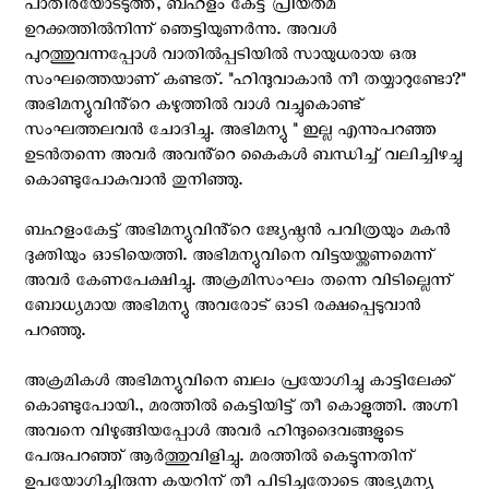
പാതിരയോടടുത്ത്, ബഹളം കേട്ട് പ്രിയതമ
ഉറക്കത്തിൽനിന്ന് ഞെട്ടിയുണർന്നു. അവൾ
പുറത്തുവന്നപ്പോൾ വാതിൽപ്പടിയിൽ സായുധരായ ഒരു
സംഘത്തെയാണ് കണ്ടത്. "ഹിന്ദുവാകാൻ നീ തയ്യാറുണ്ടോ?"
അഭിമന്യുവിൻ്റെ കഴുത്തിൽ വാൾ വച്ചുകൊണ്ട്
സംഘത്തലവൻ ചോദിച്ചു. അഭിമന്യു " ഇല്ല എന്നുപറഞ്ഞ
ഉടൻതന്നെ അവർ അവൻ്റെ കൈകൾ ബന്ധിച്ച് വലിച്ചിഴച്ചു
കൊണ്ടുപോകുവാൻ തുനിഞ്ഞു.
ബഹളംകേട്ട് അഭിമന്യുവിൻ്റെ ജ്യേഷ്ഠൻ പവിത്രയും മകൻ
ദുക്തിയും ഓടിയെത്തി. അഭിമന്യുവിനെ വിട്ടയയ്ക്കണമെന്ന്
അവർ കേണപേക്ഷിച്ചു. അക്രമിസംഘം തന്നെ വിടില്ലെന്ന്
ബോധ്യമായ അഭിമന്യു അവരോട് ഓടി രക്ഷപ്പെടുവാൻ
പറഞ്ഞു.
അക്രമികൾ അഭിമന്യുവിനെ ബലം പ്രയോഗിച്ചു കാട്ടിലേക്ക്
കൊണ്ടുപോയി., മരത്തിൽ കെട്ടിയിട്ട് തീ കൊളുത്തി. അഗ്നി
അവനെ വിഴുങ്ങിയപ്പോൾ അവർ ഹിന്ദുദൈവങ്ങളുടെ
പേരുപറഞ്ഞ് ആർത്തുവിളിച്ചു. മരത്തിൽ കെട്ടുന്നതിന്
ഉപയോഗിച്ചിരുന്ന കയറിന് തീ പിടിച്ചതോടെ അഭ്യമന്യു