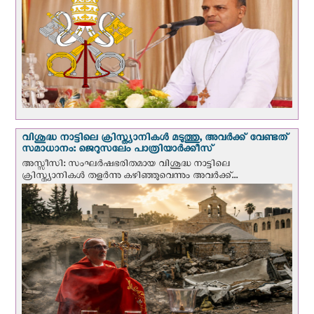
വിശുദ്ധ നാട്ടിലെ ക്രിസ്ത്യാനികൾ മടുത്തു, അവർക്ക് വേണ്ടത്
സമാധാനം: ജെറുസലേം പാത്രിയാര്‍ക്കീസ്
അസ്സീസി: സംഘര്‍ഷഭരിതമായ വിശുദ്ധ നാട്ടിലെ
ക്രിസ്ത്യാനികൾ തളര്‍ന്നു കഴിഞ്ഞുവെന്നും അവർക്ക്...