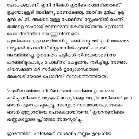
പോകുകയാണ്. ഇനി നിങ്ങൾ ഇവിടെ താമസിക്കരുത്."
ഉച്ചയോടുകൂടി അഭിമന്യു മരണമടഞ്ഞു. അതിനു മുൻപ് ടുക്ന
മൂന്നു കി.മീ. അകലെയുള്ള പോലീസ് സ്റ്റേഷനിൽ ചെന്ന്,
തങ്ങളെ സഹായിക്കണമെന്ന് കെഞ്ചിയിരുന്നു. എന്നാൽ
പോലീസിൻ്റെ ഭാഗത്തുനിന്ന് ഒരു
പ്രതികരണവുമുണ്ടായിരുന്നില്ല. അഭിമന്യു മരിച്ചതിനുശേഷം
നാട്ടുകാർ പോലീസ് സ്റ്റേഷനിൽ എത്തി പരാതി
ആവർത്തിച്ചു. മൃതദേഹം പട്ടികൾ തിന്നുകയാണെന്നു
പറഞ്ഞിട്ടുപോലും പോലീസ് കേട്ടഭാവം നടിച്ചില്ല. അഞ്ചാം
ദിവസമാണ് മറ്റ് സർക്കാർ ഉദ്യോഗസ്ഥരുടെ
അകമ്പടിയോടെ പോലീസ് സ്ഥലത്തെത്തിയത്.
"എൻ്റെ ഭർത്താവിൻ്റെ കത്തിക്കരിഞ്ഞ മൃതദേഹം
കടിച്ചുപറിക്കാൻ വട്ടംകൂടിയ പട്ടികളെ ആട്ടിയോടിക്കാൻ ഈ
ഞാൻ ഏറെ കഷ്ടപ്പെട്ടു. സംസ്കാര സമയമായപ്പോഴേക്കും
ഞാൻ മുഴുഭ്രാന്തിയെ പോലെയായിരുന്നു." ഈറനണിഞ്ഞ
കണ്ണുകളോടെ പ്രിയതമ അനുസ്മരിച്ചു.
ഗ്രാമത്തിലെ ഹിന്ദുക്കൾ സംഭവിച്ചതല്ലാം ഉലുംഗിയ