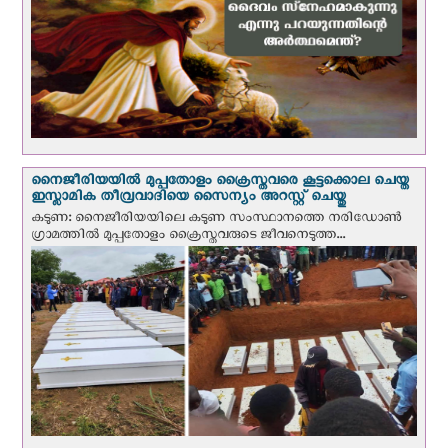
നൈജീരിയയില്‍ മുപ്പതോളം ക്രൈസ്തവരെ കൂട്ടക്കൊല ചെയ്ത
ഇസ്ലാമിക തീവ്രവാദിയെ സൈന്യം അറസ്റ്റ് ചെയ്തു
കടുണ: നൈജീരിയയിലെ കടുണ സംസ്ഥാനത്തെ നരിഡോൺ
ഗ്രാമത്തിൽ മുപ്പതോളം ക്രൈസ്തവരുടെ ജീവനെടുത്ത...