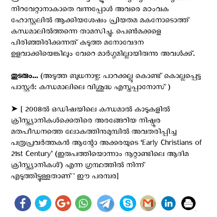
നിറവേറ്റാനാകാതെ വന്നപ്പോൾ അവരെ മഠംവക
ഹോസ്റ്റലിൽ ആക്കിയശേഷം പ്രിയതമ മകനോടൊത്ത്
കന്ധമാലിൽത്തന്നെ താമസിച്ചു. പെൺമക്കളെ
പിരിഞ്ഞിരിക്കുന്നത് കടുത്ത മനോവേദന
ഉളവാക്കിയെങ്കിലും വേറെ മാർഗ്ഗമില്ലായിരുന്നു അവൾക്ക്.
തുടരും...
(അടുത്ത ബുധനാഴ്ച: പാറക്കല്ലു കൊണ്ട് കൊല്ലപ്പെട്ട
പാസ്റ്റര്‍: കന്ധമാലിലെ വിശുദ്ധ എസ്തപ്പാനോസ് )
➤ [ 2008ൽ ഒഡിഷയിലെ കന്ധമാൽ കാടുകളിൽ
ക്രിസ്ത്യാനികൾക്കെതിരെ അരങ്ങേറിയ നിഷ്ഠൂര
മതപീഡനത്തെ ലോകത്തിനുമുമ്പിൽ അവതരിപ്പിച്ച
പത്രപ്രവർത്തകൻ ആന്റോ അക്കരയുടെ ‘Early Christians of
21st Century’ (ഇരുപത്തിയൊന്നാം നൂറ്റാണ്ടിലെ ആദിമ
ക്രിസ്ത്യാനികൾ') എന്ന ഗ്രന്ഥത്തിൽ നിന്ന്
എടുത്തിട്ടുള്ളതാണ്' ഈ പരമ്പര]