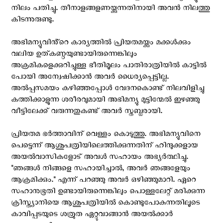
നിലം പതിച്ചു. തീനാളങ്ങളണയ്ക്കുന്നതിനായി അവൻ നിലത്തു
കിടന്നുരുണ്ടു.
അഭിമന്യുവിൻ്റെ കാര്യത്തിൽ പ്രിയതമയ്ക്കും മക്കൾക്കും
വലിയ ഉത്കണ്ഠയുണ്ടായിരുന്നെങ്കിലും
അക്രമികളെക്കുറിച്ചുള്ള ഭീതിമൂലം പാതിരാത്രിയിൽ കാട്ടിൽ
പോയി അന്വേഷിക്കാൻ അവർ ധൈര്യപ്പെട്ടില്ല.
അൽപ്പസമയം കഴിഞ്ഞപ്പോൾ വേദനകൊണ്ട് നിലവിളിച്ചു
കത്തിക്കാളുന്ന ശരീരവുമായി അഭിമന്യു മുട്ടിന്മേൽ ഇഴഞ്ഞു
വീട്ടിലേക്ക് വരുന്നതുകണ്ട്‌ അവർ സ്തബ്ധരായി.
പ്രിയതമ ഭർത്താവിന് വെള്ളം കൊടുത്തു. അഭിമന്യുവിനെ
പെട്ടെന്ന് ആശുപത്രിയിലെത്തിക്കുന്നതിന് ഹിന്ദുക്കളായ
അയൽവാസികളോട് അവൾ സഹായം അഭ്യർത്ഥിച്ചു.
"ഞങ്ങൾ നിങ്ങളെ സഹായിച്ചാൽ, അവർ ഞങ്ങളേയും
ആക്രമിക്കും." എന്ന് പറഞ്ഞു അവർ ഒഴിഞ്ഞുമാറി. ഏറെ
സഹാനുഭൂതി ഉണ്ടായിരുന്നെങ്കിലും പൊള്ളലേറ്റ് മരിക്കുന്ന
ക്രിസ്ത്യാനിയെ ആശുപത്രിയിൽ കൊണ്ടുപോകുന്നതിലൂടെ
കാവിപ്പടയുടെ ശത്രുത ഏറ്റുവാങ്ങാൻ അയൽക്കാർ