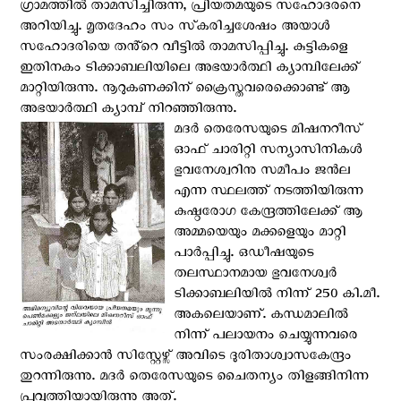
ഗ്രാമത്തിൽ താമസിച്ചിരുന്ന, പ്രിയതമയുടെ സഹോദരനെ
അറിയിച്ചു. മൃതദേഹം സം സ്‌കരിച്ചശേഷം അയാൾ
സഹോദരിയെ തൻ്റെ വീട്ടിൽ താമസിപ്പിച്ചു. കുട്ടികളെ
ഇതിനകം ടിക്കാബലിയിലെ അഭയാർത്ഥി ക്യാമ്പിലേക്ക്
മാറ്റിയിരുന്നു. നൂറുകണക്കിന് ക്രൈസ്തവരെക്കൊണ്ട് ആ
അഭയാർത്ഥി ക്യാമ്പ് നിറഞ്ഞിരുന്നു.
മദർ തെരേസയുടെ മിഷനറീസ്
ഓഫ് ചാരിറ്റി സന്യാസിനികൾ
ഭുവനേശ്വറിനു സമീപം ജൻല
എന്ന സ്ഥലത്ത് നടത്തിയിരുന്ന
കുഷ്ഠരോഗ കേന്ദ്രത്തിലേക്ക് ആ
അമ്മയെയും മക്കളെയും മാറ്റി
പാർപ്പിച്ചു. ഒഡീഷയുടെ
തലസ്ഥാനമായ ഭുവനേശ്വർ
ടിക്കാബലിയിൽ നിന്ന് 250 കി.മീ.
അകലെയാണ്. കന്ധമാലിൽ
നിന്ന് പലായനം ചെയ്യുന്നവരെ
സംരക്ഷിക്കാൻ സിസ്റ്റേഴ്സ് അവിടെ ദുരിതാശ്വാസകേന്ദ്രം
തുറന്നിരുന്നു. മദർ തെരേസയുടെ ചൈതന്യം തിളങ്ങിനിന്ന
പ്രവൃത്തിയായിരുന്നു അത്.