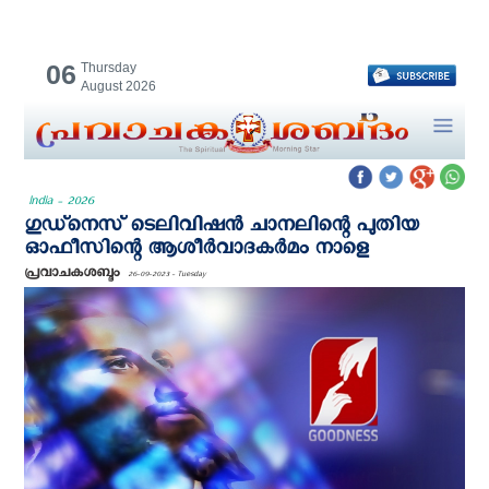
06
Thursday
August 2026
India - 2026
ഗുഡ്നെസ് ടെലിവിഷൻ ചാനലിന്റെ പുതിയ
ഓഫീസിന്റെ ആശീർവാദകർമം നാളെ
പ്രവാചകശബ്ദം
26-09-2023 - Tuesday