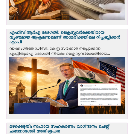
എഫ്‌സി‌ആര്‍‌എ ഭേദഗതി: ക്രൈസ്തവർക്കെതിരായ
വ്യക്തമായ ആക്രമണമെന്ന് അമേരിക്കയിലെ റിപ്പബ്ലിക്കൻ
എംപി
വാഷിംഗ്ടണ്‍ ഡി‌സി: കേന്ദ്ര സർക്കാർ നടപ്പാക്കുന്ന
എഫ്സിആർഎ ഭേദഗതി നിയമം ക്രൈസ്തവർക്കെതിരായ...
മഴക്കെടുതി; സഹായ സഹകരണം വാഗ്‌ദാനം ചെയ്ത്
ചങ്ങനാശേരി അതിരൂപത