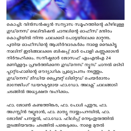
കൊച്ചി: വിന്‍സന്‍ഷ്യന്‍ സന്യാസ സമൂഹത്തിന്റെ കീഴിലുള്ള
ഗുഡ്നെസ് ടെലിവിഷൻ ചാനലിന്റെ ഓഫീസ് മന്ദിരം
കൊച്ചിയിൽ നിന്നു ചാലക്കുടി പോട്ടയിലേക്കു മാറ്റുന്നു.
പുതിയ ഓഫീസിന്റെ ആശീർവാദകർമം നാളെ വൈകിട്ടു
നാലിന് ഇരിങ്ങാലക്കുട ബിഷപ്പ് മാർ പോളി കണ്ണൂക്കാടൻ
നിർവഹിക്കും. സനീഷ്കുമാർ ജോസഫ് എംഎൽഎ 24
മണിക്കൂറും പ്രവർത്തിക്കുന്ന ഗുഡ്നെസ് ന്യൂസ് ചാനൽ ഒടിടി
പ്ലാറ്റ്ഫോമിന്റെ ഔദ്യാഗിക പ്രഖ്യാപനം നടത്തും.
ഗുഡ്നെസ് മീഡിയ പ്രൈവറ്റ് ലിമിറ്റഡ് ചെയർമാനും
മാനേജിംഗ് ഡയറക്ടറുമായ ഫാ.ഡോ. അലക്സ് ചാലങ്ങാടി
ചടങ്ങിൽ അധ്യക്ഷത വഹിക്കും.
ഫാ. ജോൺ കണ്ടത്തിങ്കര, ഫാ. പോൾ പുതുവ, ഫാ.
അഗസ്റ്റിൻ വല്ലൂരാൻ, ഫാ. മാത്യു നായ്ക്കംപറമ്പിൽ, ഫാ.
ജോർജ് പനയ്ക്കൽ, ഫാ.ഡോ. ഫിലിപ്പ് നെടുംതുരുത്തിൽ
തുടങ്ങിയവരും ചടങ്ങിൽ പങ്കെടുക്കും. നാളെ മുതൽ