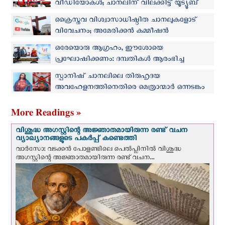
വീഡിയോകള്‍; ചാനലിന് വിലക്കിട്ട് യൂട്യൂബ്
ക്രൈസ്തവ വിശ്വാസാധിഷ്ഠിത ചാനലുകളോട്
വിവേചനം; അമേരിക്കന്‍ കമ്മീഷന്‍
യൂട്യൂബിനോട് വിശദീകരണം തേടി
ഒരേയൊരു ആഗ്രഹം, ഈശോയെ
പ്രഘോഷിക്കണം: ദമ്പതികള്‍ ആരംഭിച്ച
ശ്രീലങ്കയിലെ ഏക കത്തോലിക്ക ചാനലിന്
സ്പാനിഷ് ചാനലിലെ തിരുഹൃദയ
പത്ത് വയസ്സ്
അവഹേളനത്തിനെതിരെ മെത്രാന്മാര്‍ ഒന്നടങ്കം
രംഗത്ത്
More Readings »
വിശുദ്ധ അഗസ്റ്റിന്റെ അജ്ഞാതമായിരുന്ന രണ്ട് വചന
വ്യാഖ്യാനങ്ങളുടെ പകര്‍പ്പ് കണ്ടെത്തി
വാര്‍സോ: വടക്കൻ പോളണ്ടിലെ പെൽപ്ലിനില്‍ വിശുദ്ധ
അഗസ്റ്റിന്റെ അജ്ഞാതമായിരുന്ന രണ്ട് വചന...