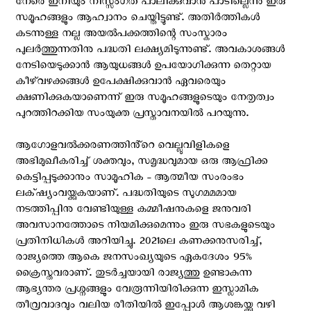
നേരെ ഇനിയും നിസ്സംഗത പാലിക്കുവാൻ പാടില്ലെന്നു ഇരു
സമൂഹങ്ങളും ആഹ്വാനം ചെയ്തിട്ടുണ്ട്. അതിർത്തികൾ
കടന്നുള്ള നല്ല അയല്‍പക്കത്തിന്റെ സംസ്കാരം
പുലർത്തുന്നതിനു പദ്ധതി ലക്ഷ്യമിടുന്നുണ്ട്. അവകാശങ്ങൾ
നേടിയെടുക്കാൻ ആയുധങ്ങൾ ഉപയോഗിക്കുന്ന തെറ്റായ
കീഴ്‌വഴക്കങ്ങൾ ഉപേക്ഷിക്കുവാൻ ഏവരെയും
ക്ഷണിക്കുകയാണെന്ന് ഇരു സമൂഹങ്ങളുടെയും നേതൃത്വം
പുറത്തിറക്കിയ സംയുക്ത പ്രസ്താവനയില്‍ പറയുന്നു.
ആഗോളവൽക്കരണത്തിൻ്റെ വെല്ലുവിളികളെ
അഭിമുഖീകരിച്ച് ശക്തവും, സമൃദ്ധവുമായ ഒരു ആഫ്രിക്ക
കെട്ടിപ്പടുക്കാനും സാമൂഹിക - ആത്മീയ സംരംഭം
ലക്‌ഷ്യംവയ്ക്കുകയാണ്. പദ്ധതിയുടെ സുഗമമമായ
നടത്തിപ്പിനു വേണ്ടിയുള്ള കമ്മീഷനുകളെ ജനുവരി
അവസാനത്തോടെ നിയമിക്കുമെന്നും ഇരു സഭകളുടെയും
പ്രതിനിധികൾ അറിയിച്ചു. 2021ലെ കണക്കനുസരിച്ച്,
രാജ്യത്തെ ആകെ ജനസംഖ്യയുടെ ഏകദേശം 95%
ക്രൈസ്തവരാണ്. തുടര്‍ച്ചയായി രാജ്യത്തു ഉണ്ടാകുന്ന
ആഭ്യന്തര പ്രശ്നങ്ങളും വേരൂന്നിയിരിക്കുന്ന ഇസ്ലാമിക
തീവ്രവാദവും വലിയ രീതിയില്‍ ഇപ്പോള്‍ ആശങ്കയ്ക്കു വഴി