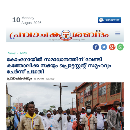
10
Monday
August 2026
News - 2026
കോംഗോയിൽ സമാധാനത്തിന് വേണ്ടി
കത്തോലിക്ക സഭയും പ്രൊട്ടസ്റ്റന്റ് സമൂഹവും
ചേർന്ന് പദ്ധതി
പ്രവാചകശബ്ദം
18-01-2025 - Saturday