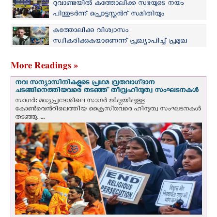
റുവാണ്ടയില്‍ കത്തോലിക്ക സഭയുടെ നയം
പിന്തുടര്‍ന്ന് പ്രൊട്ടസ്റ്റന്‍റ് സമിതിയും
ആശുപത്രികളില്‍ അബോര്‍ഷന്
കത്തോലിക്ക വിശ്വാസം
വിലക്കേര്‍പ്പെടുത്തി
സ്വീകരിക്കുകയാണെന്ന് പ്രഖ്യാപിച്ച് പ്രമുഖ
പ്രൊട്ടസ്റ്റൻറ് യൂട്യൂബർ കാമറൂൺ ബെർട്ടൂസി
More Readings »
നവ സന്യാസിനികളുടെ പ്രഥമ വ്രതവാഗ്‌ദാന
ചടങ്ങിനെത്തിയവരെ തടഞ്ഞ് തീവ്രഹിന്ദുത്വ സംഘടനകള്‍
സാഗർ: മധ്യപ്രദേശിലെ സാഗർ ജില്ലയിലുള്ള
കോൺവെന്‍റിലെത്തിയ ക്രൈസ്‌തവരെ ഹിന്ദുത്വ സംഘടനകൾ
തടഞ്ഞു. ...