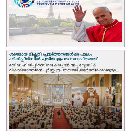
ശക്തമായ മിഷ്ണറി പ്രവർത്തനങ്ങൾക്കു ഫലം;
ഫിലിപ്പീൻസിൽ പുതിയ രൂപത സ്ഥാപിതമായി
മനില: ഫിലിപ്പീൻസിലെ കലപ്പാൻ അപ്പസ്തോലിക
വികാരിയാത്തിനെ പൂർണ്ണ രൂപതയായി ഉയർത്തിക്കൊണ്ടുള്ള...