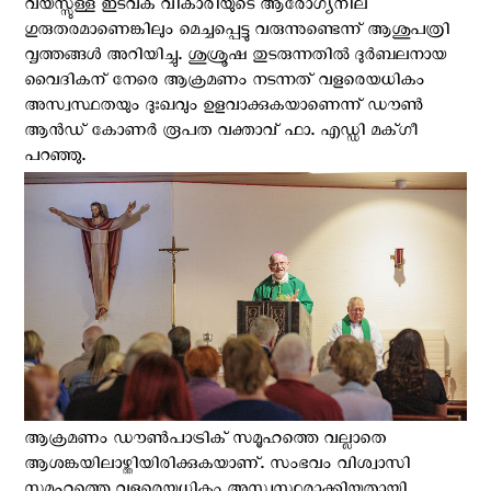
വയസ്സുള്ള ഇടവക വികാരിയുടെ ആരോഗ്യനില
ഗുരുതരമാണെങ്കിലും മെച്ചപ്പെട്ടു വരുന്നുണ്ടെന്ന് ആശുപത്രി
വൃത്തങ്ങള്‍ അറിയിച്ചു. ശുശ്രൂഷ തുടരുന്നതില്‍ ദുർബലനായ
വൈദികന് നേരെ ആക്രമണം നടന്നത് വളരെയധികം
അസ്വസ്ഥതയും ദുഃഖവും ഉളവാക്കുകയാണെന്ന് ഡൗൺ
ആൻഡ് കോണർ രൂപത വക്താവ് ഫാ. എഡ്ഡി മക്ഗീ
പറഞ്ഞു.
ആക്രമണം ഡൗൺപാട്രിക് സമൂഹത്തെ വല്ലാതെ
ആശങ്കയിലാഴ്ത്തിയിരിക്കുകയാണ്. സംഭവം വിശ്വാസി