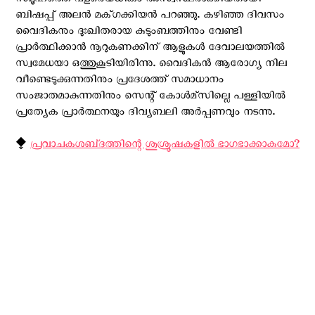
സമൂഹത്തെ വളരെയധികം അസ്വസ്ഥരാക്കിയതായി
ബിഷപ്പ് അലൻ മക്ഗക്കിയൻ പറഞ്ഞു. കഴിഞ്ഞ ദിവസം
വൈദികനും ദുഃഖിതരായ കുടുംബത്തിനും വേണ്ടി
പ്രാർത്ഥിക്കാൻ നൂറുകണക്കിന് ആളുകൾ ദേവാലയത്തില്‍
സ്വമേധയാ ഒത്തുകൂടിയിരിന്നു. വൈദികന്‍ ആരോഗ്യ നില
വീണ്ടെടുക്കുന്നതിനും പ്രദേശത്ത് സമാധാനം
സംജാതമാകുന്നതിനും സെന്റ് കോൾമ്‌സില്ലെ പള്ളിയിൽ
പ്രത്യേക പ്രാർത്ഥനയും ദിവ്യബലി അര്‍പ്പണവും നടന്നു.
⧪
പ്രവാചകശബ്‌ദത്തിന്റെ ശുശ്രൂഷകളില്‍ ഭാഗഭാക്കാകുമോ?