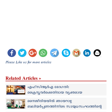
Please Like us for more articles
Related Articles »
എഫ്‌സി‌ആര്‍‌എ ഭേദഗതി:
ക്രൈസ്തവർക്കെതിരായ വ്യക്തമായ
ആക്രമണമെന്ന് അമേരിക്കയിലെ റിപ്പബ്ലിക്കൻ
നൈജീരിയയില്‍ ഞായറാഴ്ച
എംപി
ബലിയര്‍പ്പണത്തിനിടെ സായുധസംഘത്തിന്റെ