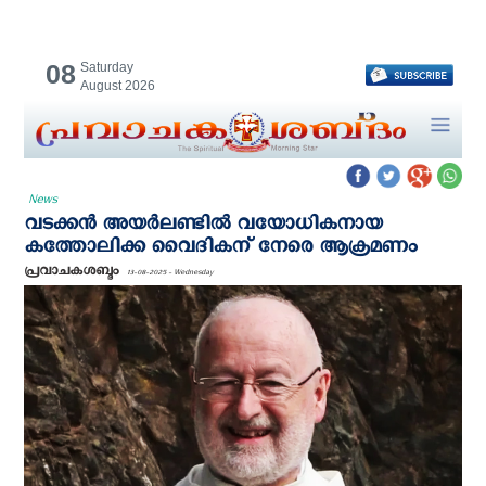
08
Saturday
August 2026
News
വടക്കൻ അയർലണ്ടില്‍ വയോധികനായ
കത്തോലിക്ക വൈദികന് നേരെ ആക്രമണം
പ്രവാചകശബ്ദം
13-08-2025 - Wednesday