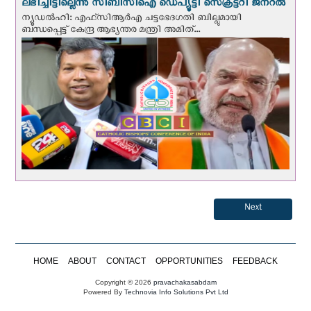
ലഭിച്ചിട്ടില്ലെന്നു സിബിസിഐ ഡെപ്യൂട്ടി സെക്രട്ടറി ജനറല്‍
ന്യൂഡല്‍ഹി: എഫ്‌സിആര്‍എ ചട്ടഭേദഗതി ബില്ലുമായി
ബന്ധപ്പെട്ട് കേന്ദ്ര ആഭ്യന്തര മന്ത്രി അമിത്...
Next
HOME
ABOUT
CONTACT
OPPORTUNITIES
FEEDBACK
Copyright © 2026
pravachakasabdam
Powered By
Technovia Info Solutions Pvt Ltd