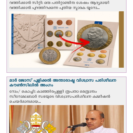
വത്തിക്കാന്‍ സിറ്റി: ഒരു പതിറ്റാണ്ടിനു ശേഷം ആദ്യമായി
വത്തിക്കാൻ പുറത്തിറക്കുന്ന പുതിയ സ്മാരക യൂറോ...
മാർ ജോസ് പുളിക്കൽ അന്താരാഷ്ട്ര വിശ്വാസ പരിശീലന
കൗൺസിലിൽ അംഗം
റോം/ കൊച്ചി: കാഞ്ഞിരപ്പള്ളി രൂപതാ മെത്രാനും
സീറോമലബാർ സഭയുടെ വിശ്വാസപരിശീലന കമ്മീഷൻ
ചെയർമാനുമായ...