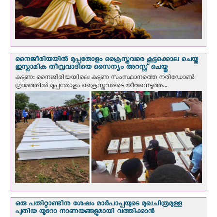
നൈജീരിയയില്‍ മുപ്പതോളം ക്രൈസ്തവരെ കൂട്ടക്കൊല ചെയ്ത
ഇസ്ലാമിക തീവ്രവാദിയെ സൈന്യം അറസ്റ്റ് ചെയ്തു
കടുണ: നൈജീരിയയിലെ കടുണ സംസ്ഥാനത്തെ നരിഡോൺ
ഗ്രാമത്തിൽ മുപ്പതോളം ക്രൈസ്തവരുടെ ജീവനെടുത്ത...
ഒരു പതിറ്റാണ്ടിനു ശേഷം മാർപാപ്പയുടെ മുഖചിത്രമുള്ള
പുതിയ യൂറോ നാണയങ്ങളുമായി വത്തിക്കാന്‍