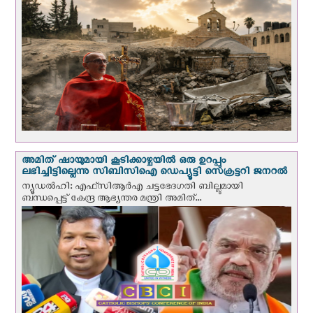
അമിത് ഷായുമായി കൂടിക്കാഴ്ചയില്‍ ഒരു ഉറപ്പും
ലഭിച്ചിട്ടില്ലെന്നു സിബിസിഐ ഡെപ്യൂട്ടി സെക്രട്ടറി ജനറല്‍
ന്യൂഡല്‍ഹി: എഫ്‌സിആര്‍എ ചട്ടഭേദഗതി ബില്ലുമായി
ബന്ധപ്പെട്ട് കേന്ദ്ര ആഭ്യന്തര മന്ത്രി അമിത്...