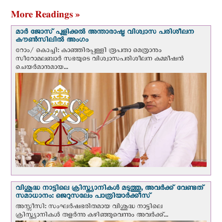
More Readings »
മാർ ജോസ് പുളിക്കൽ അന്താരാഷ്ട്ര വിശ്വാസ പരിശീലന
കൗൺസിലിൽ അംഗം
റോം/ കൊച്ചി: കാഞ്ഞിരപ്പള്ളി രൂപതാ മെത്രാനും
സീറോമലബാർ സഭയുടെ വിശ്വാസപരിശീലന കമ്മീഷൻ
ചെയർമാനുമായ...
വിശുദ്ധ നാട്ടിലെ ക്രിസ്ത്യാനികൾ മടുത്തു, അവർക്ക് വേണ്ടത്
സമാധാനം: ജെറുസലേം പാത്രിയാര്‍ക്കീസ്
അസ്സീസി: സംഘര്‍ഷഭരിതമായ വിശുദ്ധ നാട്ടിലെ
ക്രിസ്ത്യാനികൾ തളര്‍ന്നു കഴിഞ്ഞുവെന്നും അവർക്ക്...