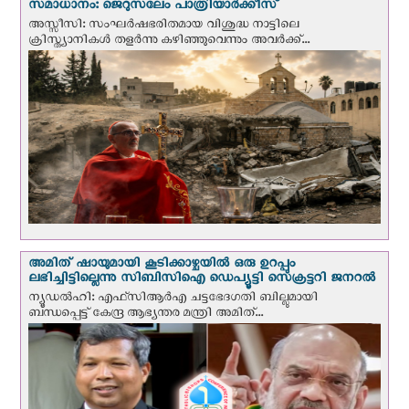
സമാധാനം: ജെറുസലേം പാത്രിയാര്‍ക്കീസ്
അസ്സീസി: സംഘര്‍ഷഭരിതമായ വിശുദ്ധ നാട്ടിലെ
ക്രിസ്ത്യാനികൾ തളര്‍ന്നു കഴിഞ്ഞുവെന്നും അവർക്ക്...
അമിത് ഷായുമായി കൂടിക്കാഴ്ചയില്‍ ഒരു ഉറപ്പും
ലഭിച്ചിട്ടില്ലെന്നു സിബിസിഐ ഡെപ്യൂട്ടി സെക്രട്ടറി ജനറല്‍
ന്യൂഡല്‍ഹി: എഫ്‌സിആര്‍എ ചട്ടഭേദഗതി ബില്ലുമായി
ബന്ധപ്പെട്ട് കേന്ദ്ര ആഭ്യന്തര മന്ത്രി അമിത്...