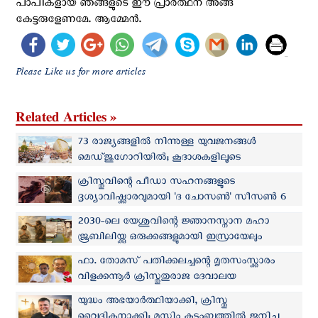
പാപികളായ ഞങ്ങളുടെ ഈ പ്രാർത്ഥന അങ്ങ്
കേട്ടരുളേണമേ. ആമ്മേൻ.
Please Like us for more articles
Related Articles »
73 രാജ്യങ്ങളിൽ നിന്നുള്ള യുവജനങ്ങള്‍
മെഡ്‌ജുഗോറിയില്‍; കൂദാശകളിലൂടെ
ക്രിസ്തുവിലേക്ക് മടങ്ങുവാന്‍ പാപ്പയുടെ ആഹ്വാനം
ക്രിസ്തുവിന്റെ പീഡാ സഹനങ്ങളുടെ
ദൃശ്യാവിഷ്ക്കാരവുമായി 'ദ ചോസൺ' സീസൺ 6
ടീസര്‍ പുറത്ത്
2030-ലെ യേശുവിന്റെ ജ്ഞാനസ്നാന മഹാ
ജൂബിലിയ്ക്കു ഒരുക്കങ്ങളുമായി ഇസ്രായേലും
ജോര്‍ദാനും
ഫാ. തോമസ് പതിക്കലച്ചന്റെ മൃതസംസ്ക്കാരം
വിളക്കന്നൂർ ക്രിസ്തുതുരാജ ദേവാലയ
സെമിത്തേരിയില്‍
യുദ്ധം അഭയാർത്ഥിയാക്കി, ക്രിസ്തു