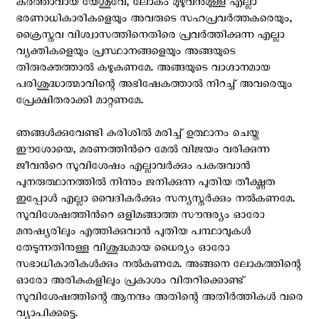
കർത്താവായ യേശുവേ, ലോകം മുഴുവനുമുള്ള എല്ലാ
ഭരണാധികാരികളെയും അവരുടെ സഹപ്രവർത്തകരെയും,
ക്രൈസ്തവ വിശ്വാസത്തിനെതിരെ പ്രവർത്തിക്കുന്ന എല്ലാ
വ്യക്തികളെയും പ്രസ്ഥാനങ്ങളെയും അങ്ങയുടെ
തിരുരക്തത്താൽ കഴുകണമേ. അങ്ങയുടെ വാഗ്ദാനമായ
പരിശുദ്ധാത്മാവിന്റെ അഭിഷേകത്താൽ നിറച്ച് അവരെയും
പ്രേക്ഷിതരാക്കി മാറ്റണമേ.
ഞങ്ങൾക്കുവേണ്ടി കുരിശിൽ മരിച്ച് ഉത്ഥാനം ചെയ്ത
ഈശോയെ, മരണത്തിന്‍റെ മേല്‍ വിജയം വരിക്കുന്ന
ജീവന്‍റെ സുവിശേഷം എല്ലാവര്‍ക്കും പകരുവാന്‍
പുനരുത്ഥാനത്തില്‍ നിന്നും ജനിക്കുന്ന പുതിയ തീക്ഷ്ണത
ഇപ്പോള്‍ എല്ലാ വൈദികർക്കും സന്യസ്തർക്കും നൽകണമേ.
സുവിശേഷത്തിന്‍റെ ഒളിമങ്ങാത്ത സൗന്ദര്യം ഓരോ
മനുഷ്യരിലും എത്തിക്കുവാന്‍ പുതിയ പന്ഥാവുകള്‍
തേടുന്നതിനുള്ള വിശുദ്ധമായ ധൈര്യം ഓരോ
സഭാധികാരികൾക്കും നൽകണമേ. അങ്ങനെ ലോകത്തിന്റെ
ഓരോ അരികുകളിലും പ്രകാശം വിതറിക്കൊണ്ട്
സുവിശേഷത്തിന്റെ ആനന്ദം അതിന്റെ അതിർത്തികൾ വരെ
വ്യാപിക്കട്ടെ.