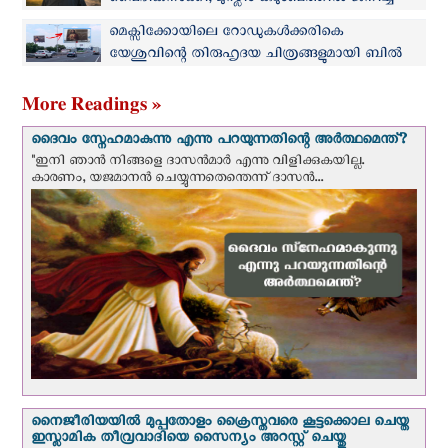
വൈദികനാക്കി; മുസ്ലിം കുടുംബത്തില്‍ ജനിച്ച
സെനാദ് ഇന്ന് കത്തോലിക്ക വൈദികന്‍
മെക്സിക്കോയിലെ റോഡുകള്‍ക്കരികെ
യേശുവിന്റെ തിരുഹൃദയ ചിത്രങ്ങളുമായി ബില്‍
ബോര്‍ഡുകള്‍
More Readings »
ദൈവം സ്നേഹമാകുന്നു എന്നു പറയുന്നതിന്റെ അർത്ഥമെന്ത്?
"ഇനി ഞാന്‍ നിങ്ങളെ ദാസന്‍മാര്‍ എന്നു വിളിക്കുകയില്ല.
കാരണം, യജമാനന്‍ ചെയ്യുന്നതെന്തെന്ന് ദാസന്‍...
നൈജീരിയയില്‍ മുപ്പതോളം ക്രൈസ്തവരെ കൂട്ടക്കൊല ചെയ്ത
ഇസ്ലാമിക തീവ്രവാദിയെ സൈന്യം അറസ്റ്റ് ചെയ്തു