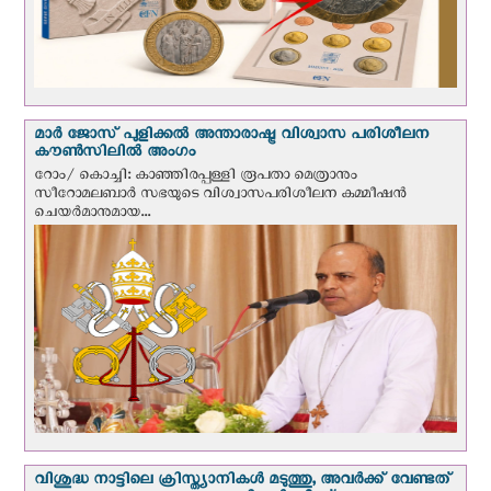
മാർ ജോസ് പുളിക്കൽ അന്താരാഷ്ട്ര വിശ്വാസ പരിശീലന
കൗൺസിലിൽ അംഗം
റോം/ കൊച്ചി: കാഞ്ഞിരപ്പള്ളി രൂപതാ മെത്രാനും
സീറോമലബാർ സഭയുടെ വിശ്വാസപരിശീലന കമ്മീഷൻ
ചെയർമാനുമായ...
വിശുദ്ധ നാട്ടിലെ ക്രിസ്ത്യാനികൾ മടുത്തു, അവർക്ക് വേണ്ടത്