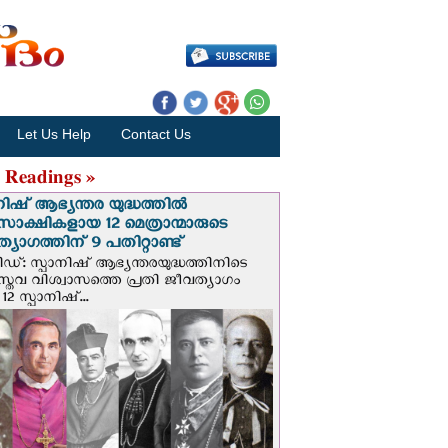
Let Us Help
Contact Us
 Readings »
നിഷ് ആഭ്യന്തര യുദ്ധത്തില്‍
സാക്ഷികളായ 12 മെത്രാന്മാരുടെ
്യാഗത്തിന് 9 പതിറ്റാണ്ട്
ിഡ്: സ്പാനിഷ് ആഭ്യന്തരയുദ്ധത്തിനിടെ
സ്തവ വിശ്വാസത്തെ പ്രതി ജീവത്യാഗം
 12 സ്പാനിഷ്...