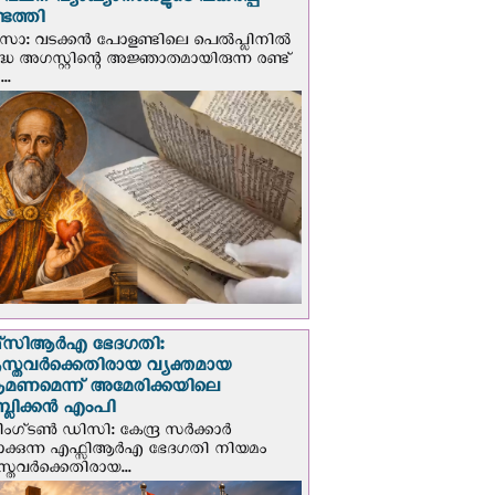
് വചന വ്യാഖ്യാനങ്ങളുടെ പകര്‍പ്പ്
െത്തി
‍സോ: വടക്കൻ പോളണ്ടിലെ പെൽപ്ലിനില്‍
്ധ അഗസ്റ്റിന്റെ അജ്ഞാതമായിരുന്ന രണ്ട്
..
സി‌ആര്‍‌എ ഭേദഗതി:
സ്തവർക്കെതിരായ വ്യക്തമായ
രമണമെന്ന് അമേരിക്കയിലെ
പബ്ലിക്കൻ എംപി
ഗ്ടണ്‍ ഡി‌സി: കേന്ദ്ര സർക്കാർ
പാക്കുന്ന എഫ്സിആർഎ ഭേദഗതി നിയമം
സ്തവർക്കെതിരായ...