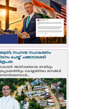
്കെടുതി; സഹായ സഹകരണം
‌ദാനം ചെയ്ത് ചങ്ങനാശേരി
ിരൂപത
നാശേരി: അതിശക്തമായ മഴയിലും
ളപ്പൊക്കത്തിലും കേരളത്തിലെ ജനങ്ങൾ
മനുഭവിക്കുമ്പോൾ...