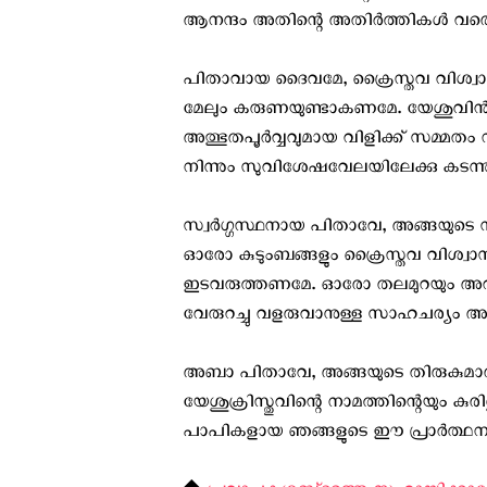
ആനന്ദം അതിന്റെ അതിർത്തികൾ വരെ വ്
പിതാവായ ദൈവമേ, ക്രൈസ്തവ വിശ്വാസം
മേലും കരുണയുണ്ടാകണമേ. യേശുവിന്‍റ
അത്ഭുതപൂര്‍വ്വവുമായ വിളിക്ക് സമ്മ
നിന്നും സുവിശേഷവേലയിലേക്കു കടന
സ്വർഗ്ഗസ്ഥനായ പിതാവേ, അങ്ങയുടെ സൃ
ഓരോ കുടുംബങ്ങളും ക്രൈസ്തവ വിശ്വ
ഇടവരുത്തണമേ. ഓരോ തലമുറയും അവര
വേരുറച്ചു വളരുവാനുള്ള സാഹചര്യം അങ
അബാ പിതാവേ, അങ്ങയുടെ തിരുകുമാര
യേശുക്രിസ്തുവിന്റെ നാമത്തിന്റെയും
പാപികളായ ഞങ്ങളുടെ ഈ പ്രാർത്ഥന 