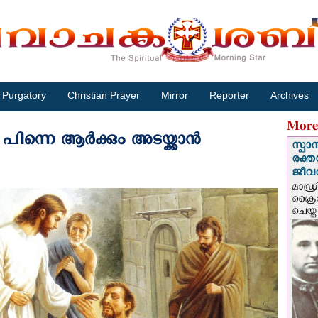
Purgatory
Christian Prayer
Mirror
Reporter
Archives
More
ൽ പിന്നെ ആർക്കും അടയ്ക്കാൻ
സ്പാ
രക്ത
ജീവത
മാഡ്ര
ക്രൈ
ചെയ്ത