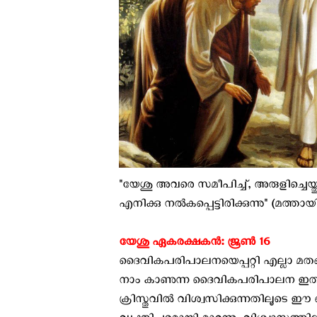
"യേശു അവരെ സമീപിച്ച്, അരുളിച്ചെയ്തു
എനിക്കു നൽകപ്പെട്ടിരിക്കുന്നു" (മത്തായി
യേശു ഏകരക്ഷകൻ: ജൂൺ 16
ദൈവികപരിപാലനയെപ്പറ്റി എല്ലാ മതങ്ങ
നാം കാണുന്ന ദൈവികപരിപാലന ഇതിൽന
ക്രിസ്തുവിൽ വിശ്വസിക്കുന്നതില