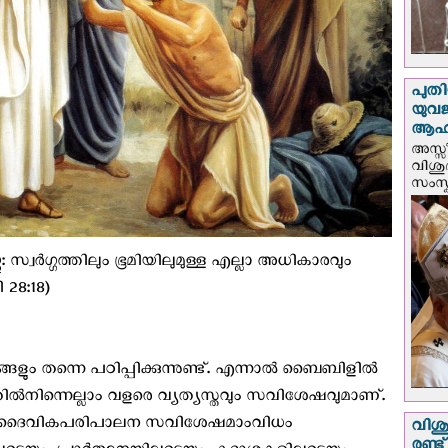
പുതി
യുവ
ആഹ്
അസ്സീ
വിശു
സംസ്ക
: സ്വർഗ്ഗത്തിലും ഭൂമിയിലുമുള്ള എല്ലാ അധികാരവും
 28:18)
ളും തന്നെ പഠിപ്പിക്കുന്നുണ്ട്. എന്നാൽ ബൈബിളിൽ
ിന്നെല്ലാം വളരെ വ്യത്യസ്തവും സവിശേഷവുമാണ്.
ൂടെ ഈ ദൈവികപരിപാലന സവിശേഷമാംവിധം
വിശു