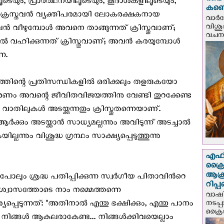
രണ്ട
ലൂടെയും, പ്രാർത്ഥനയിലൂടെയും, കൂദാശകളിലൂടെയും,
കണ്ട
 ക്രൈസ്തവൻ വ്യക്തിപരമായി ലോകരക്ഷകനായ
വാര്
വിശുദ
ു. അവൻ വീഴുമ്പോൾ അവനെ താങ്ങുന്നത് ക്രിസ്തുവാണ്;
വചന.
ിക്കുന്നത് ക്രിസ്തുവാണ്; അവൻ കരയുമ്പോൾ
നെ.
ത്തിന്റെ പ്രതിസന്ധികളിൽ ഒരിക്കലും തളരുകയോ
ാരണം അവന്റെ ജീവിതവിജയത്തിനു വേണ്ടി തുറക്കേണ്ട
വാതിലുകൾ അടയ്ക്കുന്നതും ക്രിസ്തുതന്നെയാണ്.
ർക്കും അടയ്ക്കാൻ സാധ്യമല്ലന്നും അവിടുന്ന് അടച്ചാൽ
്ലന്നും വിശുദ്ധ ഗ്രന്ഥം സാക്ഷ്യപ്പെടുത്തുന്നു
എഫ്‌
ക്രൈ
ആക്
 പോലും ശ്രദ്ധ പതിപ്പിക്കുന്ന സ്വര്‍ഗീയ പിതാവിന്‍റെ
റിപ്
്വാസത്തോടെ നാം നമ്മെത്തന്നെ
വാഷിം
പെടുന്നത്: "അതിനാല്‍ എന്തു ഭക്ഷിക്കും, എന്തു പാനം
നടപ്
ക്രൈ
ചു നിങ്ങള്‍ ആകുലരാകേണ്ട... നിങ്ങള്‍ക്കിവയെല്ലാം