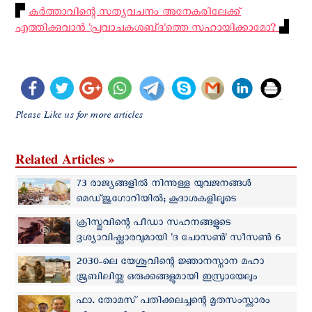
▛
കര്‍ത്താവിന്റെ സത്യവചനം അനേകരിലേക്ക്
എത്തിക്കുവാന്‍ 'പ്രവാചകശബ്‌ദ'ത്തെ സഹായിക്കാമോ?
▟
Please Like us for more articles
Related Articles »
73 രാജ്യങ്ങളിൽ നിന്നുള്ള യുവജനങ്ങള്‍
മെഡ്‌ജുഗോറിയില്‍; കൂദാശകളിലൂടെ
ക്രിസ്തുവിലേക്ക് മടങ്ങുവാന്‍ പാപ്പയുടെ ആഹ്വാനം
ക്രിസ്തുവിന്റെ പീഡാ സഹനങ്ങളുടെ
ദൃശ്യാവിഷ്ക്കാരവുമായി 'ദ ചോസൺ' സീസൺ 6
ടീസര്‍ പുറത്ത്
2030-ലെ യേശുവിന്റെ ജ്ഞാനസ്നാന മഹാ
ജൂബിലിയ്ക്കു ഒരുക്കങ്ങളുമായി ഇസ്രായേലും
ജോര്‍ദാനും
ഫാ. തോമസ് പതിക്കലച്ചന്റെ മൃതസംസ്ക്കാരം