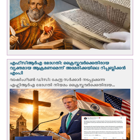
എഫ്‌സി‌ആര്‍‌എ ഭേദഗതി: ക്രൈസ്തവർക്കെതിരായ
വ്യക്തമായ ആക്രമണമെന്ന് അമേരിക്കയിലെ റിപ്പബ്ലിക്കൻ
എംപി
വാഷിംഗ്ടണ്‍ ഡി‌സി: കേന്ദ്ര സർക്കാർ നടപ്പാക്കുന്ന
എഫ്സിആർഎ ഭേദഗതി നിയമം ക്രൈസ്തവർക്കെതിരായ...