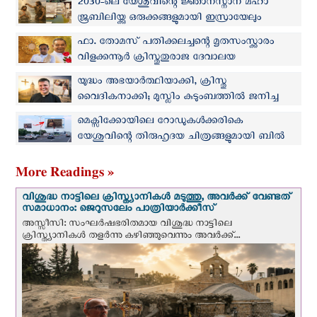
2030-ലെ യേശുവിന്റെ ജ്ഞാനസ്നാന മഹാ
ജൂബിലിയ്ക്കു ഒരുക്കങ്ങളുമായി ഇസ്രായേലും
ജോര്‍ദാനും
ഫാ. തോമസ് പതിക്കലച്ചന്റെ മൃതസംസ്ക്കാരം
വിളക്കന്നൂർ ക്രിസ്തുതുരാജ ദേവാലയ
സെമിത്തേരിയില്‍
യുദ്ധം അഭയാർത്ഥിയാക്കി, ക്രിസ്തു
വൈദികനാക്കി; മുസ്ലിം കുടുംബത്തില്‍ ജനിച്ച
സെനാദ് ഇന്ന് കത്തോലിക്ക വൈദികന്‍
മെക്സിക്കോയിലെ റോഡുകള്‍ക്കരികെ
യേശുവിന്റെ തിരുഹൃദയ ചിത്രങ്ങളുമായി ബില്‍
ബോര്‍ഡുകള്‍
More Readings »
വിശുദ്ധ നാട്ടിലെ ക്രിസ്ത്യാനികൾ മടുത്തു, അവർക്ക് വേണ്ടത്
സമാധാനം: ജെറുസലേം പാത്രിയാര്‍ക്കീസ്
അസ്സീസി: സംഘര്‍ഷഭരിതമായ വിശുദ്ധ നാട്ടിലെ
ക്രിസ്ത്യാനികൾ തളര്‍ന്നു കഴിഞ്ഞുവെന്നും അവർക്ക്...