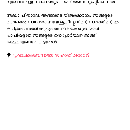
വളരുവാനുള്ള സാഹചര്യം അങ്ങ് തന്നെ സൃഷ്ടിക്കണമേ.
അബാ പിതാവേ, അങ്ങയുടെ തിരുകുമാരനും ഞങ്ങളുടെ
രക്ഷകനും നാഥനുമായ യേശുക്രിസ്തുവിന്റെ നാമത്തിന്റെയും
കുരിശുമരണത്തിന്റെയും അനന്ത യോഗ്യതയാൽ
പാപികളായ ഞങ്ങളുടെ ഈ പ്രാർത്ഥന അങ്ങ്
കേട്ടരുളേണമേ. ആമ്മേൻ.
⧪
പ്രവാചകശബ്‌ദത്തെ സഹായിക്കാമോ? ‍