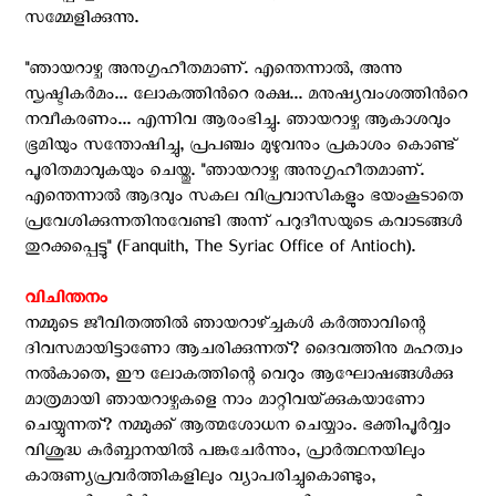
സമ്മേളിക്കുന്നു.
"ഞായറാഴ്ച അനുഗൃഹീതമാണ്. എന്തെന്നാല്‍, അന്നു
സൃഷ്ടികര്‍മം... ലോകത്തിന്‍റെ രക്ഷ... മനുഷ്യവംശത്തിന്‍റെ
നവീകരണം... എന്നിവ ആരംഭിച്ചു. ഞായറാഴ്ച ആകാശവും
ഭൂമിയും സന്തോഷിച്ചു, പ്രപഞ്ചം മുഴുവനും പ്രകാശം കൊണ്ട്
പൂരിതമാവുകയും ചെയ്തു. "ഞായറാഴ്ച അനുഗൃഹീതമാണ്.
എന്തെന്നാല്‍ ആദവും സകല വിപ്രവാസികളും ഭയംകൂടാതെ
പ്രവേശിക്കുന്നതിനുവേണ്ടി അന്ന് പറുദീസയുടെ കവാടങ്ങള്‍
തുറക്കപ്പെട്ടു" (Fanquith, The Syriac Office of Antioch).
വിചിന്തനം
നമ്മുടെ ജീവിതത്തിൽ ഞായറാഴ്ച്ചകൾ കർത്താവിന്റെ
ദിവസമായിട്ടാണോ ആചരിക്കുന്നത്? ദൈവത്തിനു മഹത്വം
നൽകാതെ, ഈ ലോകത്തിന്റെ വെറും ആഘോഷങ്ങൾക്കു
മാത്രമായി ഞായറാഴ്ചകളെ നാം മാറ്റിവയ്‌ക്കുകയാണോ
ചെയ്യുന്നത്? നമ്മുക്ക് ആത്മശോധന ചെയ്യാം. ഭക്തിപൂർവ്വം
വിശുദ്ധ കുർബ്ബാനയിൽ പങ്കുചേർന്നും, പ്രാർത്ഥനയിലും
കാരുണ്യപ്രവർത്തികളിലും വ്യാപരിച്ചുകൊണ്ടും,