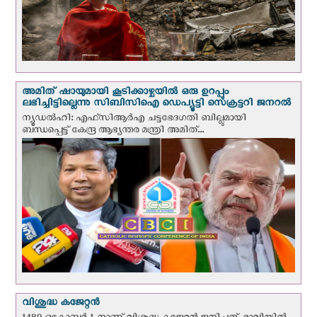
അമിത് ഷായുമായി കൂടിക്കാഴ്ചയില്‍ ഒരു ഉറപ്പും
ലഭിച്ചിട്ടില്ലെന്നു സിബിസിഐ ഡെപ്യൂട്ടി സെക്രട്ടറി ജനറല്‍
ന്യൂഡല്‍ഹി: എഫ്‌സിആര്‍എ ചട്ടഭേദഗതി ബില്ലുമായി
ബന്ധപ്പെട്ട് കേന്ദ്ര ആഭ്യന്തര മന്ത്രി അമിത്...
വിശുദ്ധ കജേറ്റന്‍