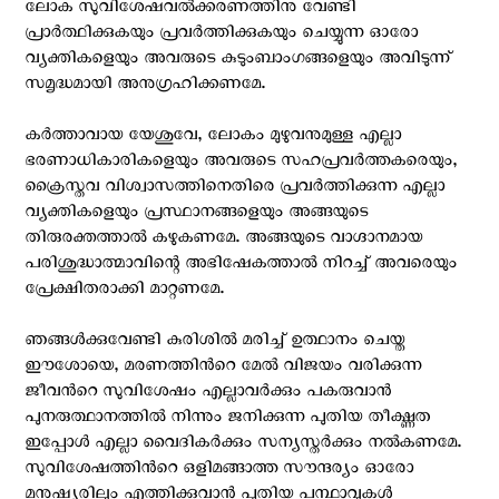
ലോക സുവിശേഷവൽക്കരണത്തിനു വേണ്ടി
പ്രാർത്ഥിക്കുകയും പ്രവർത്തിക്കുകയും ചെയ്യുന്ന ഓരോ
വ്യക്തികളെയും അവരുടെ കുടുംബാംഗങ്ങളെയും അവിടുന്ന്
സമൃദ്ധമായി അനുഗ്രഹിക്കണമേ.
കർത്താവായ യേശുവേ, ലോകം മുഴുവനുമുള്ള എല്ലാ
ഭരണാധികാരികളെയും അവരുടെ സഹപ്രവർത്തകരെയും,
ക്രൈസ്തവ വിശ്വാസത്തിനെതിരെ പ്രവർത്തിക്കുന്ന എല്ലാ
വ്യക്തികളെയും പ്രസ്ഥാനങ്ങളെയും അങ്ങയുടെ
തിരുരക്തത്താൽ കഴുകണമേ. അങ്ങയുടെ വാഗ്ദാനമായ
പരിശുദ്ധാത്മാവിന്റെ അഭിഷേകത്താൽ നിറച്ച് അവരെയും
പ്രേക്ഷിതരാക്കി മാറ്റണമേ.
ഞങ്ങൾക്കുവേണ്ടി കുരിശിൽ മരിച്ച് ഉത്ഥാനം ചെയ്ത
ഈശോയെ, മരണത്തിന്‍റെ മേല്‍ വിജയം വരിക്കുന്ന
ജീവന്‍റെ സുവിശേഷം എല്ലാവര്‍ക്കും പകരുവാന്‍
പുനരുത്ഥാനത്തില്‍ നിന്നും ജനിക്കുന്ന പുതിയ തീക്ഷ്ണത
ഇപ്പോള്‍ എല്ലാ വൈദികർക്കും സന്യസ്തർക്കും നൽകണമേ.
സുവിശേഷത്തിന്‍റെ ഒളിമങ്ങാത്ത സൗന്ദര്യം ഓരോ
മനുഷ്യരിലും എത്തിക്കുവാന്‍ പുതിയ പന്ഥാവുകള്‍