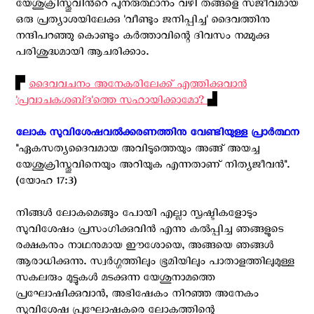
യേശുക്രിസ്തുവിന്‍റെ പുനരുത്ഥാനം വഴി തങ്ങളെ സജീവമായ
ഒരു പ്രത്യാശയിലേക്കു 'വീണ്ടും ജനിപ്പിച്ച' ദൈവത്തിനു
നന്ദിപറഞ്ഞു കൊണ്ടും കർത്താവിന്റെ ദിവസം നമ്മുക്കു
പരിശുദ്ധമായി ആചരിക്കാം.
▛
ദൈവവചനം അനേകരിലേക്ക് എത്തിക്കുവാന്‍
'പ്രവാചകശബ്‌ദ'ത്തെ സഹായിക്കാമോ?
▟
ലോക സുവിശേഷവൽക്കരണത്തിനു വേണ്ടിയുള്ള പ്രാർത്ഥന
"ഏകസത്യദൈവമായ അവിടുത്തെയും അങ്ങ് അയച്ച
യേശുക്രിസ്തുവിനെയും അറിയുക എന്നതാണ് നിത്യജീവൻ".
(യോഹ 17:3)
നിങ്ങള്‍ ലോകമെങ്ങും പോയി എല്ലാ സൃഷ്ടികളോടും
സുവിശേഷം പ്രസംഗിക്കുവിന്‍ എന്നു കല്‍പ്പിച്ച ഞങ്ങളുടെ
രക്ഷകനും നാഥനുമായ ഈശോയെ, അങ്ങയെ ഞങ്ങൾ
ആരാധിക്കുന്നു. സ്വര്‍ഗ്ഗത്തിലും ഭൂമിയിലും പാതാളത്തിലുമുള്ള
സകലരും മുട്ടുകള്‍ മടക്കുന്ന യേശുനാമത്തെ
പ്രഘോഷിക്കുവാന്‍, അഭിഷേകം നിറഞ്ഞ അനേകം
സുവിശേഷ പ്രഘോഷകരെ ലോകത്തിന്റെ