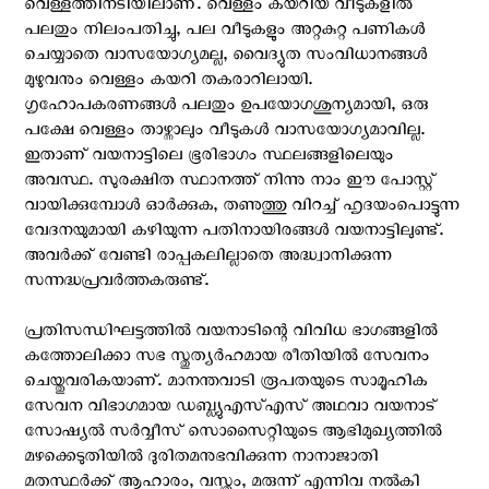
വെള്ളത്തിനടിയിലാണ്. വെള്ളം കയറിയ വീടുകളില്‍
പലതും നിലംപതിച്ചു, പല വീടുകളും അറ്റകുറ്റ പണികള്‍
ചെയ്യാതെ വാസയോഗ്യമല്ല, വൈദ്യുത സംവിധാനങ്ങള്‍
മുഴുവനും വെള്ളം കയറി തകരാറിലായി.
ഗൃഹോപകരണങ്ങള്‍ പലതും ഉപയോഗശുന്യമായി, ഒരു
പക്ഷേ വെള്ളം താഴ്ന്നാലും വീടുകള്‍ വാസയോഗ്യമാവില്ല.
ഇതാണ് വയനാട്ടിലെ ഭൂരിഭാഗം സ്ഥലങ്ങളിലെയും
അവസ്ഥ. സുരക്ഷിത സ്ഥാനത്ത് നിന്നു നാം ഈ പോസ്റ്റ്
വായിക്കുമ്പോള്‍ ഓര്‍ക്കുക, തണുത്തു വിറച്ച് ഹൃദയംപൊട്ടുന്ന
വേദനയുമായി കഴിയുന്ന പതിനായിരങ്ങള്‍ വയനാട്ടിലുണ്ട്.
അവര്‍ക്ക് വേണ്ടി രാപ്പകലില്ലാതെ അദ്ധ്വാനിക്കുന്ന
സന്നദ്ധപ്രവര്‍ത്തകരുണ്ട്.
പ്രതിസന്ധിഘട്ടത്തില്‍ വയനാടിന്റെ വിവിധ ഭാഗങ്ങളില്‍
കത്തോലിക്കാ സഭ സ്തുത്യര്‍ഹമായ രീതിയില്‍ സേവനം
ചെയ്തുവരികയാണ്. മാനന്തവാടി രൂപതയുടെ സാമൂഹിക
സേവന വിഭാഗമായ ഡബ്ല്യു‌എസ്‌എസ് അഥവാ വയനാട്
സോഷ്യല്‍ സര്‍വ്വീസ് സൊസൈറ്റിയുടെ ആഭിമുഖ്യത്തില്‍
മഴക്കെടുതിയില്‍ ദുരിതമനുഭവിക്കുന്ന നാനാജാതി
മതസ്ഥര്‍ക്ക് ആഹാരം, വസ്ത്രം, മരുന്ന് എന്നിവ നല്‍കി