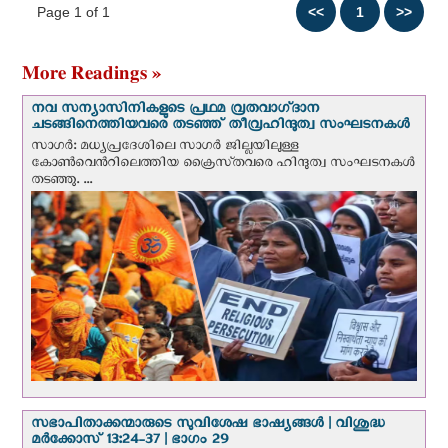
Page 1 of 1
More Readings »
നവ സന്യാസിനികളുടെ പ്രഥമ വ്രതവാഗ്‌ദാന
ചടങ്ങിനെത്തിയവരെ തടഞ്ഞ് തീവ്രഹിന്ദുത്വ സംഘടനകള്‍
സാഗർ: മധ്യപ്രദേശിലെ സാഗർ ജില്ലയിലുള്ള
കോൺവെന്‍റിലെത്തിയ ക്രൈസ്‌തവരെ ഹിന്ദുത്വ സംഘടനകൾ
തടഞ്ഞു. ...
സഭാപിതാക്കന്മാരുടെ സുവിശേഷ ഭാഷ്യങ്ങള്‍ | വിശുദ്ധ
മര്‍ക്കോസ് 13:24-37 | ഭാഗം 29