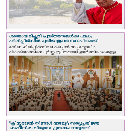
ശക്തമായ മിഷ്ണറി പ്രവർത്തനങ്ങൾക്കു ഫലം;
ഫിലിപ്പീൻസിൽ പുതിയ രൂപത സ്ഥാപിതമായി
മനില: ഫിലിപ്പീൻസിലെ കലപ്പാൻ അപ്പസ്തോലിക
വികാരിയാത്തിനെ പൂർണ്ണ രൂപതയായി ഉയർത്തിക്കൊണ്ടുള്ള...
"ക്രിസ്തുരാജന്‍ നീണാള്‍ വാഴട്ടെ"; സത്യപ്രതിജ്ഞ
ചടങ്ങിനിടെ വിശ്വാസ പ്രഘോഷണവുമായി