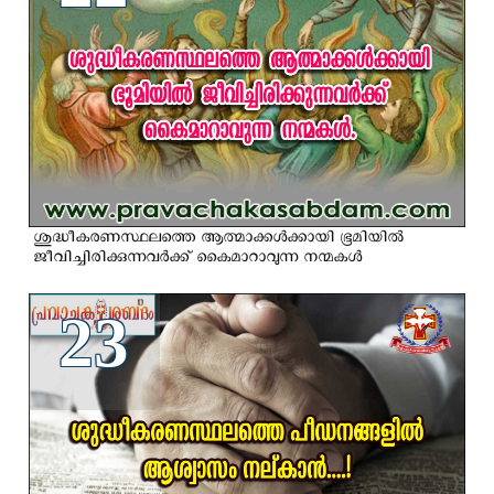
ശുദ്ധീകരണസ്ഥലത്തെ ആത്മാക്കള്‍ക്കായി ഭൂമിയില്‍
ജീവിച്ചിരിക്കുന്നവര്‍ക്ക് കൈമാറാവുന്ന നന്മകള്‍
23