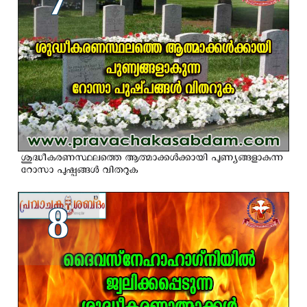
ശുദ്ധീകരണസ്ഥലത്തെ ആത്മാക്കള്‍ക്കായി പുണ്യങ്ങളാകുന്ന
റോസാ പുഷ്പങ്ങള്‍ വിതറുക
8