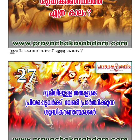
ശുദ്ധീകരണസ്ഥലത്ത് എത്ര കാലം ?
27