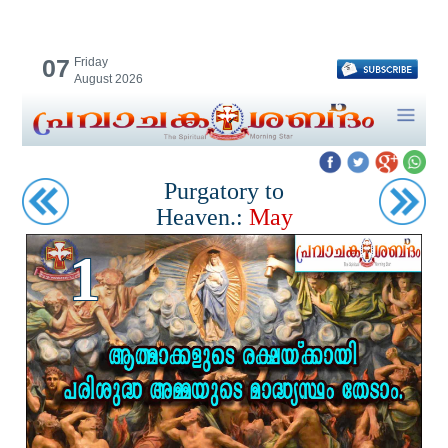
07
Friday
August 2026
Purgatory to
Heaven.:
May
1