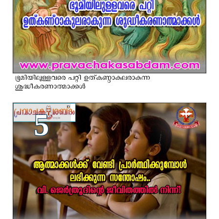
ഭൂമിയിലുള്ളവരെ പറ്റി ഉത്കണ്ഠാകുലരാകുന്ന
ശുദ്ധീകരണാത്മാക്കള്‍
5