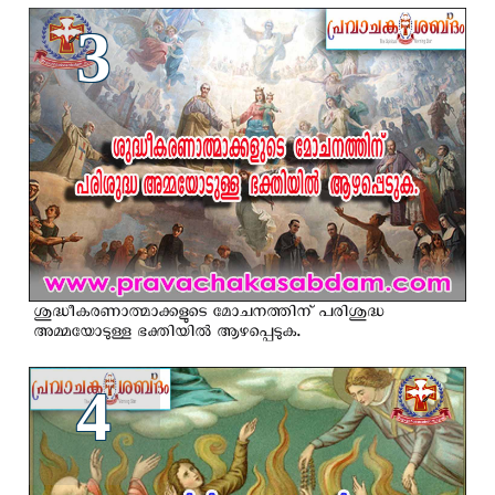
3
ശുദ്ധീകരണാത്മാക്കളുടെ മോചനത്തിന് പരിശുദ്ധ
അമ്മയോടുള്ള ഭക്തിയില്‍ ആഴപ്പെടുക.
4