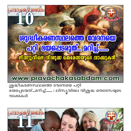
10
ശുദ്ധീകരണസ്ഥലത്തെ വേദനയെ പറ്റി
ഭയപ്പെടരുത്...മറിച്ച്....... : ലിസ്യൂവിലെ വിശുദ്ധ തെരേസയുടെ
വാക്കുകള്‍
11