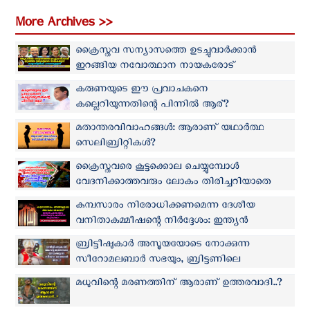
More Archives >>
ക്രൈസ്തവ സന്യാസത്തെ ഉടച്ചുവാര്‍ക്കാന്‍
ഇറങ്ങിയ നവോത്ഥാന നായകരോട്
'കന്യാസ്ത്രീക്ക് പറയാനുള്ളത്'
കരുണയുടെ ഈ പ്രവാചകനെ
കല്ലെറിയുന്നതിന്റെ പിന്നിൽ ആര്?
മതാന്തരവിവാഹങ്ങൾ: ആരാണ് യഥാർത്ഥ
സെലിബ്രിറ്റികൾ?
ക്രൈസ്തവരെ കൂട്ടക്കൊല ചെയ്യുമ്പോൾ
വേദനിക്കാത്തവരും ലോകം തിരിച്ചറിയാതെ
പോകുന്ന ചില സത്യങ്ങളും
കുമ്പസാരം നിരോധിക്കണമെന്ന ദേശീയ
വനിതാകമ്മീഷന്റെ നിർദ്ദേശം: ഇന്ത്യൻ
പ്രസിഡന്റിനു സമർപ്പിക്കുന്ന പരാതിയിൽ
ബ്രിട്ടീഷുകാർ അസൂയയോടെ നോക്കുന്ന
ഒപ്പുവയ്ക്കാം
സീറോമലബാർ സഭയും, ബ്രിട്ടണിലെ
മരണമണി മുഴങ്ങുന്ന ദേവാലയങ്ങളും
മധുവിന്റെ മരണത്തിന് ആരാണ് ഉത്തരവാദി..?