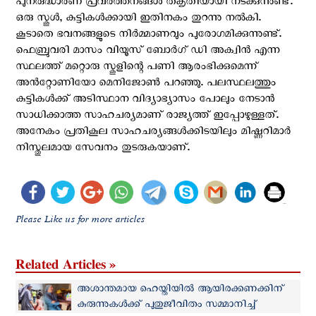
പുനരുദ്ധാരണ പ്രവർത്തനങ്ങൾ തകൃതിയായി നടക്കുന്നുണ്ട്.
ഒരു സ്കൂൾ, കുട്ടികൾക്കായി ഇതിനകം തുറന്നു നൽകി.
കൂടാതെ ഭവനങ്ങളുടെ നിർമ്മാണവും പുരോഗമിക്കുന്നുണ്ട്.
ഫെബ്രുവരി മാസം വിയൂസ് ബോർഗ് ഡി അക്വിൻ എന്ന
സ്ഥലത്ത് മറ്റൊരു സ്കൂളിന്റെ പണി ആരംഭിക്കുമെന്ന്
അൻറ്റോണിയോ മെനിജോൺ പറഞ്ഞു. പലസ്ഥലത്തും
കുട്ടികൾക്ക് അടിസ്ഥാന വിദ്യാഭ്യാസം പോലും നേടാൻ
സാധിക്കാത്ത സാഹചര്യമാണ് രാജ്യത്ത് ഇപ്പോഴുള്ളത്.
അനേകം പ്രതികൂല സാഹചര്യങ്ങൾക്കിടയിലും മിഷ്ണറിമാർ
നിസ്തുലമായ സേവനം തുടരുകയാണ്.
Please Like us for more articles
Related Articles »
അശാന്തമായ ഹെയ്തിയിൽ ആയിരക്കണക്കിന്
കുരുന്നുകള്‍ക്ക് പുതുജീവിതം സമ്മാനിച്ച്