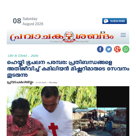
08
Saturday
August 2026
Life In Christ - 2026
ഹെയ്തി ഭൂചലന പരമ്പര: പ്രതിബന്ധങ്ങളെ
അതിജീവിച്ച് കമിലിയൻ മിഷ്ണറിമാരുടെ സേവനം
തുടരുന്നു
പ്രവാചകശബ്ദം
27-01-2022 - Thursday