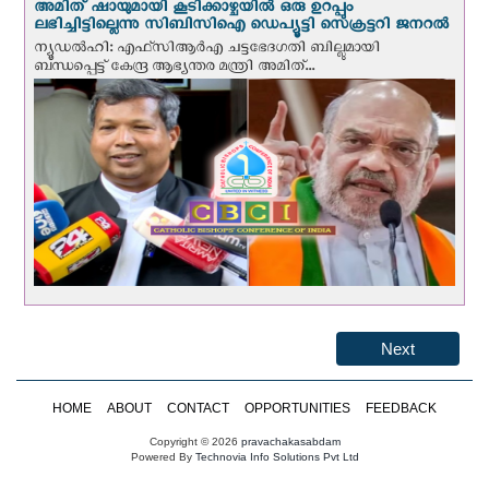
അമിത് ഷായുമായി കൂടിക്കാഴ്ചയില്‍ ഒരു ഉറപ്പും
ലഭിച്ചിട്ടില്ലെന്നു സിബിസിഐ ഡെപ്യൂട്ടി സെക്രട്ടറി ജനറല്‍
ന്യൂഡല്‍ഹി: എഫ്‌സിആര്‍എ ചട്ടഭേദഗതി ബില്ലുമായി
ബന്ധപ്പെട്ട് കേന്ദ്ര ആഭ്യന്തര മന്ത്രി അമിത്...
Next
HOME
ABOUT
CONTACT
OPPORTUNITIES
FEEDBACK
Copyright © 2026
pravachakasabdam
Powered By
Technovia Info Solutions Pvt Ltd