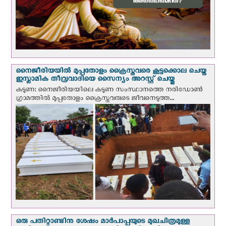
നൈജീരിയയില്‍ മുപ്പതോളം ക്രൈസ്തവരെ കൂട്ടക്കൊല ചെയ്ത
ഇസ്ലാമിക തീവ്രവാദിയെ സൈന്യം അറസ്റ്റ് ചെയ്തു
കടുണ: നൈജീരിയയിലെ കടുണ സംസ്ഥാനത്തെ നരിഡോൺ
ഗ്രാമത്തിൽ മുപ്പതോളം ക്രൈസ്തവരുടെ ജീവനെടുത്ത...
ഒരു പതിറ്റാണ്ടിനു ശേഷം മാർപാപ്പയുടെ മുഖചിത്രമുള്ള