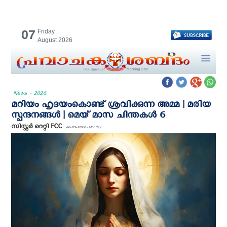
07
Friday
August 2026
News - 2026
മറിയം ഹൃദയംകൊണ്ട് ശ്രവിക്കുന്ന അമ്മ | മരിയ
സ്പന്ദനങ്ങൾ | മെയ് മാസ ചിന്തകൾ 6
സിസ്റ്റർ റെറ്റി FCC
06-05-2024 - Monday