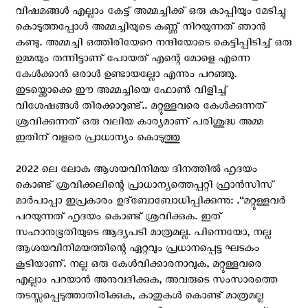
വിഷമങ്ങൾ എല്ലാം കേട്ട് അമ്മച്ചിക്ക് ഒരു കാപ്പിയും മേടിച്ചു
കൊടുത്തപ്പോൾ അമ്മച്ചിയുടെ കണ്ണ് നിറയുന്നത് ഞാൻ
കണ്ടു. അമ്മച്ചി ഒത്തിരിയേറെ നന്ദിയോടെ കെട്ടിപ്പിടിച്ച് ഒരു
ഉമ്മയും തന്നിട്ടാണ് പോയത് എന്റെ മോളെ എന്നെ
കേൾക്കാൻ ഒരാൾ ഉണ്ടായല്ലോ എന്നും പറഞ്ഞു.
ഇടയ്ക്കൊക്കെ ഈ അമ്മച്ചിയെ ഫോൺ വിളിച്ച്
വിശേഷങ്ങൾ തിരക്കാറുണ്ട്.. മറ്റുള്ളവരെ കേൾക്കുന്നത്
ശ്രവിക്കുന്നത് ഒരു വലിയ കാര്യമാണ് പരിശുദ്ധ അമ്മ
ഇതിന് വളരെ പ്രാധാന്യം കൊടുത്തു
2022 ലെ ലോക ആശയവിനിമയ ദിനത്തിൽ ഹൃദയം
കൊണ്ട് ശ്രവിക്കലിന്റെ പ്രാധാന്യത്തെപ്പറ്റി ഫ്രാൻസിസ്
മാർപാപ്പാ ഇപ്രകാരം ഉദ്ബോബോധിപ്പിക്കുന്നു: .“മറ്റുള്ളവർ
പറയുന്നത് ഹൃദയം കൊണ്ട് ശ്രവിക്കുക. ഇത്
സഹാനുഭൂതിയുടെ ആദ്യപടി മാത്രമല്ല. പിന്നെയോ, നല്ല
ആശയവിനിമയത്തിന്റെ ഏറ്റവും പ്രധാനപ്പെട്ട ഘടകം
കൂടിയാണ്. നല്ല ഒരു കേൾവിക്കാരനാവുക, മറ്റുള്ളവരെ
എല്ലാം പറയാൻ അനുവദിക്കുക, അവരുടെ സംസാരത്തെ
തടസ്സപ്പെടുത്താതിരിക്കുക, കാതുകൾ കൊണ്ട് മാത്രമല്ല