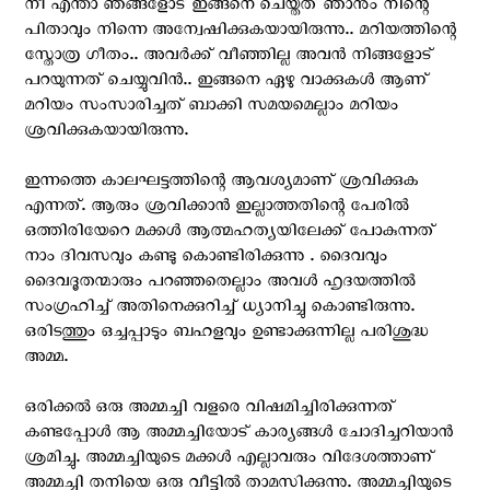
നീ എന്താ ഞങ്ങളോട് ഇങ്ങനെ ചെയ്തത് ഞാനും നിന്റെ
പിതാവും നിന്നെ അന്വേഷിക്കുകയായിരുന്നു.. മറിയത്തിന്റെ
സ്തോത്ര ഗീതം.. അവർക്ക് വീഞ്ഞില്ല അവൻ നിങ്ങളോട്
പറയുന്നത് ചെയ്യുവിൻ.. ഇങ്ങനെ ഏഴു വാക്കുകൾ ആണ്
മറിയം സംസാരിച്ചത് ബാക്കി സമയമെല്ലാം മറിയം
ശ്രവിക്കുകയായിരുന്നു.
ഇന്നത്തെ കാലഘട്ടത്തിന്റെ ആവശ്യമാണ് ശ്രവിക്കുക
എന്നത്. ആരും ശ്രവിക്കാൻ ഇല്ലാത്തതിന്റെ പേരിൽ
ഒത്തിരിയേറെ മക്കൾ ആത്മഹത്യയിലേക്ക് പോകുന്നത്
നാം ദിവസവും കണ്ടു കൊണ്ടിരിക്കുന്നു . ദൈവവും
ദൈവദൂതന്മാരും പറഞ്ഞതെല്ലാം അവൾ ഹൃദയത്തിൽ
സംഗ്രഹിച്ച് അതിനെക്കുറിച്ച് ധ്യാനിച്ചു കൊണ്ടിരുന്നു.
ഒരിടത്തും ഒച്ചപ്പാടും ബഹളവും ഉണ്ടാക്കുന്നില്ല പരിശുദ്ധ
അമ്മ.
ഒരിക്കൽ ഒരു അമ്മച്ചി വളരെ വിഷമിച്ചിരിക്കുന്നത്
കണ്ടപ്പോൾ ആ അമ്മച്ചിയോട് കാര്യങ്ങൾ ചോദിച്ചറിയാൻ
ശ്രമിച്ചു. അമ്മച്ചിയുടെ മക്കൾ എല്ലാവരും വിദേശത്താണ്
അമ്മച്ചി തനിയെ ഒരു വീട്ടിൽ താമസിക്കുന്നു. അമ്മച്ചിയുടെ