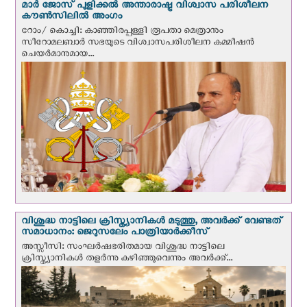
മാർ ജോസ് പുളിക്കൽ അന്താരാഷ്ട്ര വിശ്വാസ പരിശീലന
കൗൺസിലിൽ അംഗം
റോം/ കൊച്ചി: കാഞ്ഞിരപ്പള്ളി രൂപതാ മെത്രാനും
സീറോമലബാർ സഭയുടെ വിശ്വാസപരിശീലന കമ്മീഷൻ
ചെയർമാനുമായ...
വിശുദ്ധ നാട്ടിലെ ക്രിസ്ത്യാനികൾ മടുത്തു, അവർക്ക് വേണ്ടത്
സമാധാനം: ജെറുസലേം പാത്രിയാര്‍ക്കീസ്
അസ്സീസി: സംഘര്‍ഷഭരിതമായ വിശുദ്ധ നാട്ടിലെ
ക്രിസ്ത്യാനികൾ തളര്‍ന്നു കഴിഞ്ഞുവെന്നും അവർക്ക്...