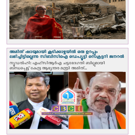
അമിത് ഷായുമായി കൂടിക്കാഴ്ചയില്‍ ഒരു ഉറപ്പും
ലഭിച്ചിട്ടില്ലെന്നു സിബിസിഐ ഡെപ്യൂട്ടി സെക്രട്ടറി ജനറല്‍
ന്യൂഡല്‍ഹി: എഫ്‌സിആര്‍എ ചട്ടഭേദഗതി ബില്ലുമായി
ബന്ധപ്പെട്ട് കേന്ദ്ര ആഭ്യന്തര മന്ത്രി അമിത്...