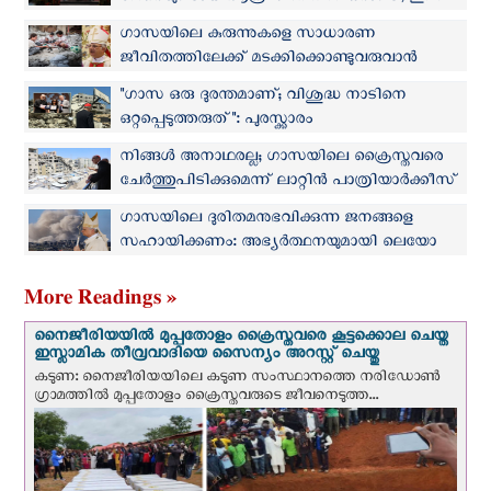
അനുസ്മരണ ദിവ്യബലി
ഗാസയിലെ കുരുന്നുകളെ സാധാരണ
ജീവിതത്തിലേക്ക് മടക്കിക്കൊണ്ടുവരുവാന്‍
ജെറുസലേം പാത്രിയാർക്കേറ്റ്
"ഗാസ ഒരു ദുരന്തമാണ്; വിശുദ്ധ നാടിനെ
ഒറ്റപ്പെടുത്തരുത്": പുരസ്ക്കാരം
സ്വീകരിക്കുന്നതിനിടെ ജെറുസലേം
നിങ്ങള്‍ അനാഥരല്ല; ഗാസയിലെ ക്രൈസ്തവരെ
പാത്രിയാര്‍ക്കീസ്
ചേര്‍ത്തുപിടിക്കുമെന്ന് ലാറ്റിൻ പാത്രിയാർക്കീസ്
ഗാസയിലെ ദുരിതമനുഭവിക്കുന്ന ജനങ്ങളെ
സഹായിക്കണം: അഭ്യര്‍ത്ഥനയുമായി ലെയോ
പാപ്പ
More Readings »
നൈജീരിയയില്‍ മുപ്പതോളം ക്രൈസ്തവരെ കൂട്ടക്കൊല ചെയ്ത
ഇസ്ലാമിക തീവ്രവാദിയെ സൈന്യം അറസ്റ്റ് ചെയ്തു
കടുണ: നൈജീരിയയിലെ കടുണ സംസ്ഥാനത്തെ നരിഡോൺ
ഗ്രാമത്തിൽ മുപ്പതോളം ക്രൈസ്തവരുടെ ജീവനെടുത്ത...