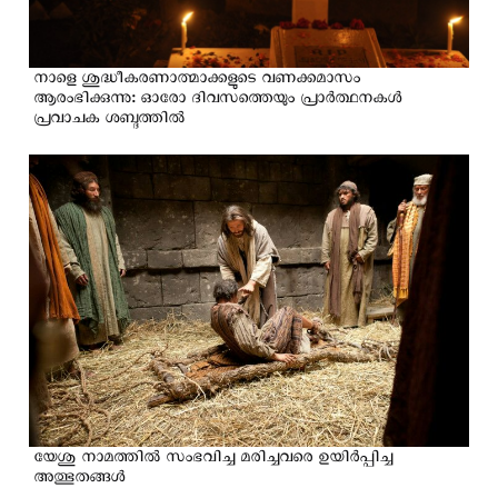
നാളെ ശുദ്ധീകരണാത്മാക്കളുടെ വണക്കമാസം
ആരംഭിക്കുന്നു: ഓരോ ദിവസത്തെയും പ്രാർത്ഥനകൾ
പ്രവാചക ശബ്ദത്തിൽ
യേശു നാമത്തിൽ സംഭവിച്ച മരിച്ചവരെ ഉയിർപ്പിച്ച
അത്ഭുതങ്ങൾ