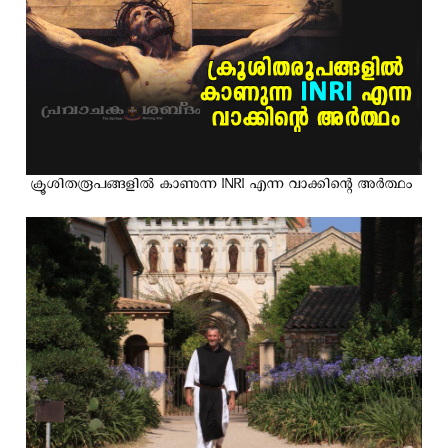
ക്രൂശിതരൂപങ്ങളില്‍ കാണുന്ന INRI എന്ന വാക്കിന്റെ അര്‍ത്ഥം