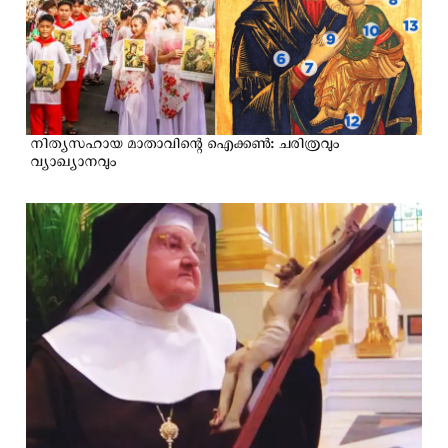
നിത്യസഹായ മാതാവിന്റെ ഐക്കൺ: ചരിത്രവും
വ്യാഖ്യാനവും