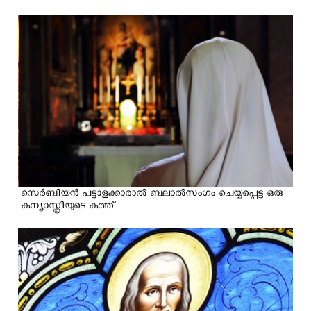
സെർബിയൻ പട്ടാളക്കാരാൽ ബലാൽസംഗം ചെയ്യപ്പെട്ട ഒരു
കന്യാസ്ത്രീയുടെ കത്ത്