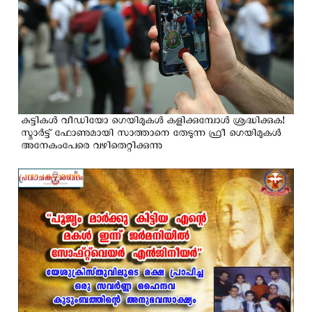
കുട്ടികൾ വീഡിയോ ഗെയിമുകൾ കളിക്കുമ്പോൾ ശ്രദ്ധിക്കുക!
സ്മാര്‍ട്ട് ഫോണുമായി സാത്താനെ തേടുന്ന ഫ്രീ ഗെയിമുകൾ
അനേകംപേരെ വഴിതെറ്റിക്കുന്നു