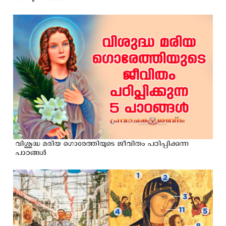
വിശുദ്ധ മരിയ ഗൊരേത്തിയുടെ ജീവിതം പഠിപ്പിക്കുന്ന
പാഠങ്ങൾ