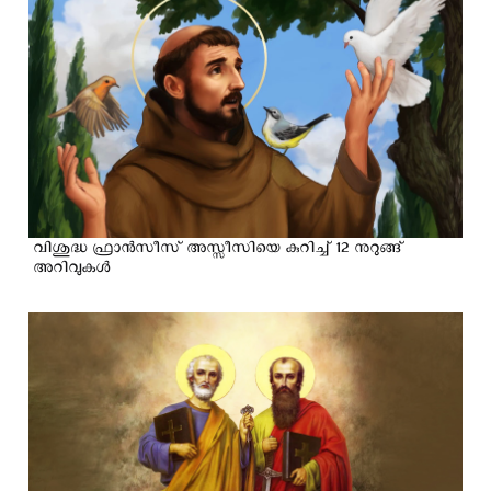
വിശുദ്ധ ഫ്രാൻസീസ് അസ്സീസിയെ കുറിച്ച് 12 നുറുങ്ങ്
അറിവുകൾ