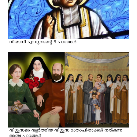
വിയാനി പുണ്യവാന്റെ 5 പാഠങ്ങൾ
വിശുദ്ധരെ വളർത്തിയ വിശുദ്ധ മാതാപിതാക്കള്‍ നൽകുന്ന
അഞ്ചു പാഠങ്ങൾ