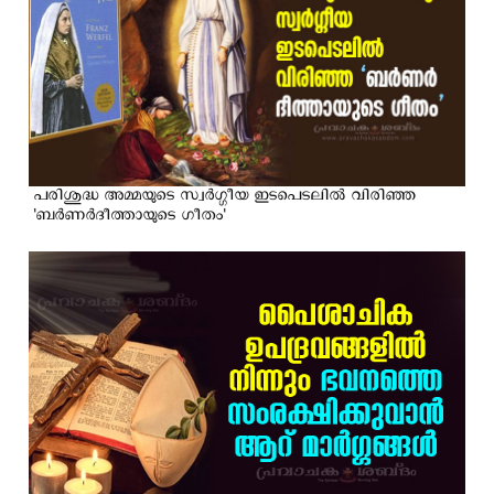
പരിശുദ്ധ അമ്മയുടെ സ്വര്‍ഗ്ഗീയ ഇടപെടലില്‍ വിരിഞ്ഞ
'ബര്‍ണര്‍ദീത്തായുടെ ഗീതം'