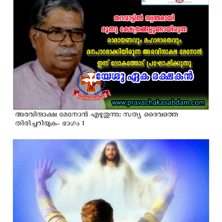
അരവിന്ദാക്ഷ മേനോൻ എഴുതുന്നു: സത്യ ദൈവത്തെ
തിരിച്ചറിയുക- ഭാഗം 1