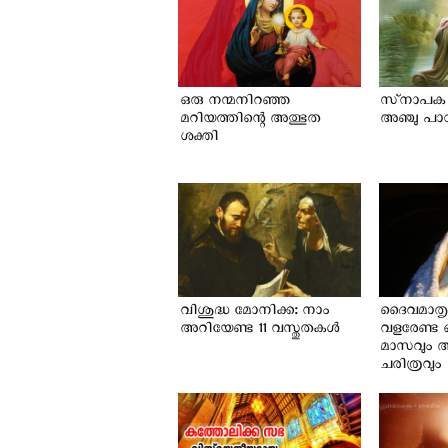
ഒരു ശിശുവിനെ
ഒരു നന്മനിറഞ്ഞ
സ്‌നാപക
മറിയത്തിന്റെ അത്ഭുത
അഞ്ചു പാ
ശക്തി
വിശുദ്ധ മോനിക്ക: നാം
ദൈവമാതൃ
അറിയേണ്ട 11 വസ്തുതകൾ
വളരേണ്ട
മാസവും അ
ചരിത്രവും