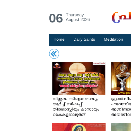
06
Thursday
August 2026
Home
Daily Saints
Meditation
വിശുദ്ധ കുർബ്ബാനമദ്ധ്യേ,
ഫ്രാന്‍സി
ആർച്ച് ബിഷപ്പ്
ഫവേണിയി
തിരുഓസ്തിയും കാസായും
അഗ്നിബ
കൈകളിലെടുത്ത്
അതിജീവിച്
ഉയർത്തിയപ്പോൾ ഓസ്തിക്ക്
നിലകൊണ്
പകരം ജനങ്ങൾ ദർശിച്ചത്