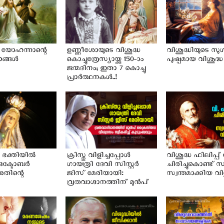
 യോഹന്നാന്റെ
ഉണ്ണീശോയുടെ വിശുദ്ധ
വിശുദ്ധിയുടെ സു
ഠങ്ങൾ
കൊച്ചുത്രേസ്യായ്ക്കു 150-ാം
പുഷ്പമായ വിശുദ
ജന്മദിനം; ഇതാ 7 കൊച്ചു
പ്രാർത്ഥനകൾ..!
 ഭക്തിയിൽ
ക്രിസ്തു വിളിച്ചപ്പോള്‍
വിശുദ്ധ ഫിലിപ്പ്
 ഒക്ടോബർ
ഗായത്രി ദേവി സിസ്റ്റര്‍
ചിരിച്ചുകൊണ്ട് സ്
തിന്റെ
ജിസ് മേരിയായി:
സ്വന്തമാക്കിയ വ
വ്രതവാഗ്ദാനത്തിന് മുന്‍പ്
ക്രൈസ്തവ വിശ്വാസം
സ്വീകരിച്ച് കുടുംബവും