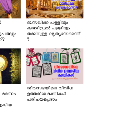
‍
ബസലിക്ക പള്ളിയും
കത്തീഡ്രല്‍ പള്ളിയും
രൂപങ്ങളും
തമ്മിലുള്ള വ്യത്യാസമെന്ത്
ന്?
?
തിരുസഭയിലെ വിവിധ
ഷം മരണം
ഉത്തരീയ ഭക്തികൾ
പരിചയപ്പെടാം
ുഴുകിയ
ാഖ