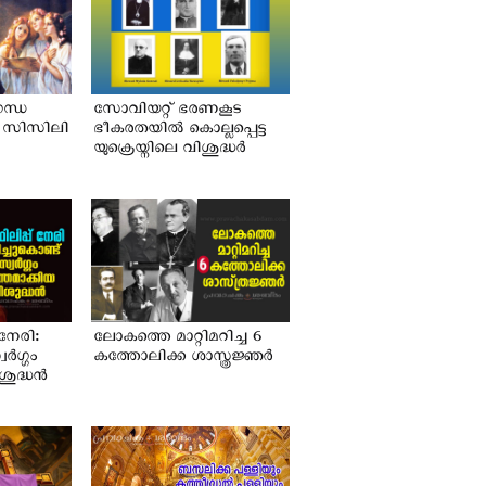
ഗന്ധ
സോവിയറ്റ് ഭരണകൂട
്ധ സിസിലി
ഭീകരതയിൽ കൊല്ലപ്പെട്ട
യുക്രെയ്നിലെ വിശുദ്ധർ
 നേരി:
ലോകത്തെ മാറ്റിമറിച്ച 6
വർഗ്ഗം
കത്തോലിക്ക ശാസ്ത്രജ്ഞർ
ിശുദ്ധൻ