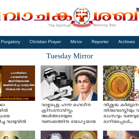
Purgatory
Christian Prayer
Mirror
Reporter
Archives
Tuesday Mirror
ലെ
വാഴ്ത്തപ്പെട്ട ഹന്ന ഹെലീന
വിശുദ്ധ കുർബ്ബാന
ല്‍
ക്രിസനോവ്സ്ക;
തിരുവോസ്തിയും വ
ാധയെ
അൾത്താരയുടെ
മാംസവും രക്തവു
ചു വായുവില്‍
വണക്കത്തിനു യോഗ്യയായ
മാറിയപ്പോൾ...
ട സക്രാരി
ആദ്യ നേഴ്സ്