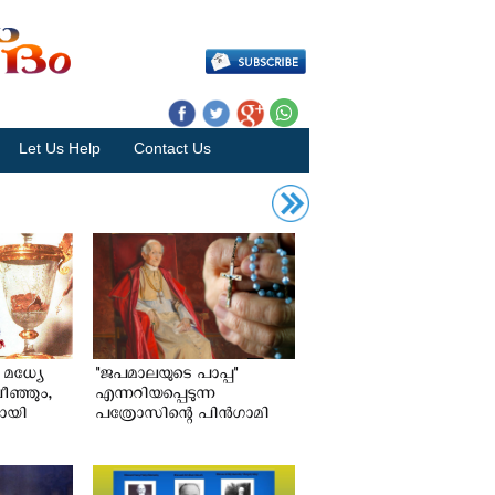
Let Us Help
Contact Us
 മധ്യേ
"ജപമാലയുടെ പാപ്പ"
ീഞ്ഞും,
എന്നറിയപ്പെടുന്ന
മായി
പത്രോസിന്റെ പിന്‍ഗാമി