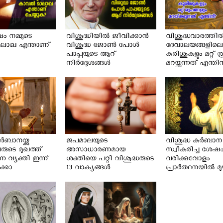
 നമ്മുടെ
വിശുദ്ധിയില്‍ ജീവിക്കാന്‍
വിശുദ്ധവാരത്തില്
ാലാഖ എന്താണ്
വിശുദ്ധ ജോൺ പോൾ
ദേവാലയങ്ങളിലെ
പാപ്പയുടെ ആറ്
കുരിശുകളും മറ്റ് 
നിർദ്ദേശങ്ങൾ
മറയ്ക്കുന്നത് എന്തി
്‍ബാനയ്ക്കു
ജപമാലയുടെ
വിശുദ്ധ കുര്‍ബാന
രുടെ മുഖത്ത്
അസാധാരണമായ
സ്വീകരിച്ച ശേ
്ന വ്യക്തി ഇന്ന്
ശക്തിയെ പറ്റി വിശുദ്ധരുടെ
വരിക്കുവോളം
്കാ
13 വാക്യങ്ങള്‍
പ്രാര്‍ത്ഥനയില്‍ മ
ന്‍
ഒരു കുഞ്ഞ് മാല