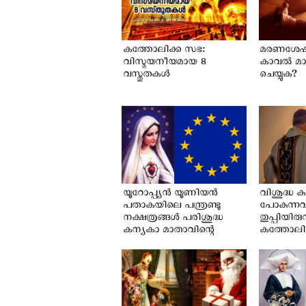
കത്തോലിക്ക സഭ:
മരണശേഷം
വിസ്മയനീയമായ 8
കാവല്‍ മ
വസ്തുതകൾ
ചെയ്യുക?
യൂറോപ്പ്യന്‍ യൂണിയൻ
വിശുദ്ധ കുര
പതാകയിലെ പന്ത്രണ്ടു
പോകുന്നവ
നക്ഷത്രങ്ങൾ പരിശുദ്ധ
തുപ്പിയിരുന
കന്യകാ മാതാവിന്റെ
കത്തോലിക
അടയാളമോ?
പുരോഹിത