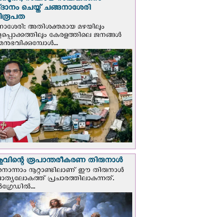
്കെടുതി; സഹായ സഹകരണം
‌ദാനം ചെയ്ത് ചങ്ങനാശേരി
ിരൂപത
നാശേരി: അതിശക്തമായ മഴയിലും
ളപ്പൊക്കത്തിലും കേരളത്തിലെ ജനങ്ങൾ
മനുഭവിക്കുമ്പോൾ...
വിന്റെ രൂപാന്തരീകരണ തിരുനാള്‍
ൊന്നാം നൂറ്റാണ്ടിലാണ് ഈ തിരുനാള്‍
ചാത്യലോകത്ത് പ്രചാരത്തിലാകുന്നത്.
ഗ്രേഡില്‍...