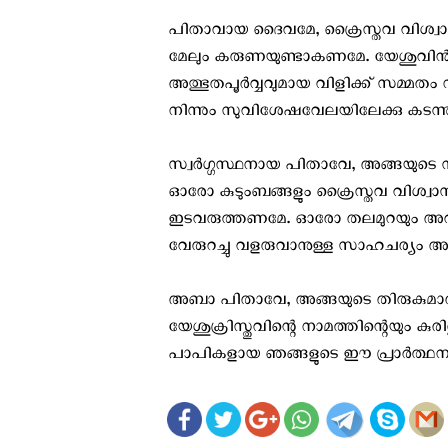
പിതാവായ ദൈവമേ, ക്രൈസ്തവ വിശ്വാസം
മേലും കരുണയുണ്ടാകണമേ. യേശുവിന്‍റ
അത്ഭുതപൂര്‍വ്വവുമായ വിളിക്ക് സമ്മ
നിന്നും സുവിശേഷവേലയിലേക്കു കടന
സ്വർഗ്ഗസ്ഥനായ പിതാവേ, അങ്ങയുടെ സൃ
ഓരോ കുടുംബങ്ങളും ക്രൈസ്തവ വിശ്വ
ഇടവരുത്തണമേ. ഓരോ തലമുറയും അവര
വേരുറച്ചു വളരുവാനുള്ള സാഹചര്യം അങ
അബാ പിതാവേ, അങ്ങയുടെ തിരുകുമാര
യേശുക്രിസ്തുവിന്റെ നാമത്തിന്റെയും
പാപികളായ ഞങ്ങളുടെ ഈ പ്രാർത്ഥന 