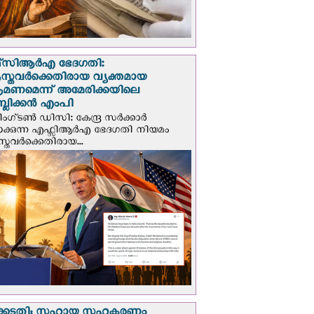
സി‌ആര്‍‌എ ഭേദഗതി:
സ്തവർക്കെതിരായ വ്യക്തമായ
രമണമെന്ന് അമേരിക്കയിലെ
പബ്ലിക്കൻ എംപി
ഗ്ടണ്‍ ഡി‌സി: കേന്ദ്ര സർക്കാർ
പാക്കുന്ന എഫ്സിആർഎ ഭേദഗതി നിയമം
സ്തവർക്കെതിരായ...