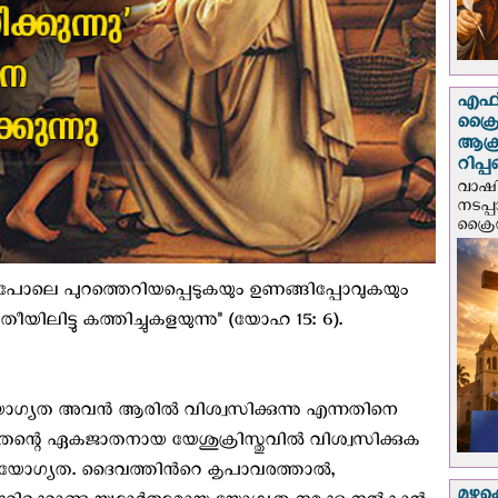
എഫ്‌
ക്രൈ
ആക്
റിപ്
വാഷിം
നടപ്
ക്രൈ
ശാഖപോലെ പുറത്തെറിയപ്പെടുകയും ഉണങ്ങിപ്പോവുകയും
 തീയിലിട്ടു കത്തിച്ചുകളയുന്നു" (യോഹ 15: 6).
യോഗ്യത അവൻ ആരിൽ വിശ്വസിക്കുന്നു എന്നതിനെ
ച്ച തന്റെ ഏകജാതനായ യേശുക്രിസ്തുവിൽ വിശ്വസിക്കുക
യോഗ്യത. ദൈവത്തിന്‍റെ കൃപാവരത്താല്‍,