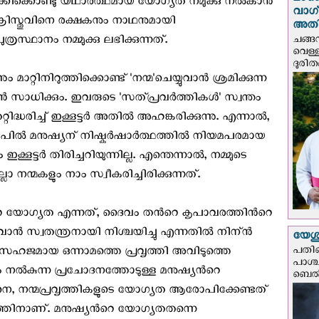
മഴക
കിക്കൊണ്ടു യഥാര്‍ത്ഥമായ യോഗ്യത നമുക്കു നല്‍കാന്‍
വാഗ്
ക്രിസ്തുവിനെ രക്ഷകനും നാഥനുമായി
അത
ചങ്ങ
രസ്ഥാനം നമ്മുക്കു ലഭിക്കുന്നത്.
വെള്
ദുരിത
ം മാറ്റിനിറുത്തിക്കൊണ്ട് 'നന്മ'ചെയ്യുവാൻ ശ്രമിക്കുന്ന
വാൻ സാധിക്കും. ഇവരുടെ 'സത്പ്രവർത്തികൾ' സ്വന്തം
ിദ്ധരിച്ച് ഇക്കൂട്ടർ അതിൽ അഹങ്കരിക്കുന്നു. എന്നാൽ,
ൽ മനുഷ്യന് നിഷ്കര്‍ഷാര്‍ത്ഥത്തില്‍ നിയമപരമായ
ട്ടർ തിരിച്ചറിയുന്നില്ല. എന്തെന്നാല്‍, നമ്മുടെ
 നന്മകളും നാം സ്വീകരിച്ചിരിക്കുന്നത്.
്‍റെ യോഗ്യത എന്നത്, ദൈവം തന്‍റെ കൃപാവരത്തിന്‍റെ
ാന്‍ സ്വതന്ത്രനായി നിശ്ചയിച്ചു എന്നതില്‍ നിന്ന്‍
യേശു
പതിന
ൃസഹജമായ ഒന്നാമത്തെ പ്രവൃത്തി അവിടുത്തെ
പാശ്
നൽകുന്ന പ്രചോദനത്തോടുള്ള മനുഷ്യന്‍റെ
ബെല്‍
ങനെ, നന്മപ്രവൃത്തികളുടെ യോഗ്യത ആരോപിക്കേണ്ടത്
്തിനാണ്. മനുഷ്യന്‍റെ യോഗ്യതതന്നെ