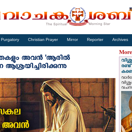
Purgatory
Christian Prayer
Mirror
Reporter
Archives
More
്യതകളും അവൻ 'ആരിൽ
വിശു
 ആശ്രയിച്ചിരിക്കുന്നു
രണ്ട
കണ്ട
വാര്
വിശുദ
വചന.