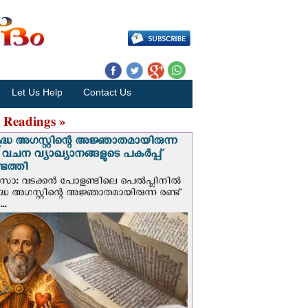
Let Us Help
Contact Us
 Readings »
ദ്ധ അഗസ്റ്റിന്റെ അജ്ഞാതമായിരുന്ന
് വചന വ്യാഖ്യാനങ്ങളുടെ പകര്‍പ്പ്
െത്തി
‍സോ: വടക്കൻ പോളണ്ടിലെ പെൽപ്ലിനില്‍
്ധ അഗസ്റ്റിന്റെ അജ്ഞാതമായിരുന്ന രണ്ട്
..