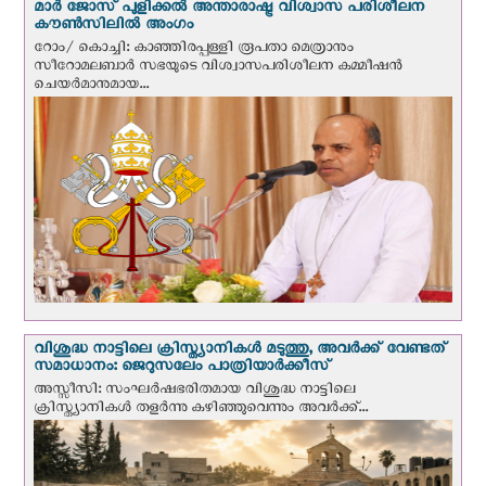
മാർ ജോസ് പുളിക്കൽ അന്താരാഷ്ട്ര വിശ്വാസ പരിശീലന
കൗൺസിലിൽ അംഗം
റോം/ കൊച്ചി: കാഞ്ഞിരപ്പള്ളി രൂപതാ മെത്രാനും
സീറോമലബാർ സഭയുടെ വിശ്വാസപരിശീലന കമ്മീഷൻ
ചെയർമാനുമായ...
വിശുദ്ധ നാട്ടിലെ ക്രിസ്ത്യാനികൾ മടുത്തു, അവർക്ക് വേണ്ടത്
സമാധാനം: ജെറുസലേം പാത്രിയാര്‍ക്കീസ്
അസ്സീസി: സംഘര്‍ഷഭരിതമായ വിശുദ്ധ നാട്ടിലെ
ക്രിസ്ത്യാനികൾ തളര്‍ന്നു കഴിഞ്ഞുവെന്നും അവർക്ക്...