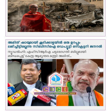
അമിത് ഷായുമായി കൂടിക്കാഴ്ചയില്‍ ഒരു ഉറപ്പും
ലഭിച്ചിട്ടില്ലെന്നു സിബിസിഐ ഡെപ്യൂട്ടി സെക്രട്ടറി ജനറല്‍
ന്യൂഡല്‍ഹി: എഫ്‌സിആര്‍എ ചട്ടഭേദഗതി ബില്ലുമായി
ബന്ധപ്പെട്ട് കേന്ദ്ര ആഭ്യന്തര മന്ത്രി അമിത്...