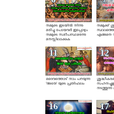
നമ്മുടെ ഇടയില്‍ നിന്നു
നമ്മുക്ക്
മരിച്ചു പോയവര്‍ ഇപ്പോഴും
സ്ഥലത്തെ
നമ്മുടെ സമീപസ്ഥരെന്നു
എങ്ങനെ 
മനസ്സിലാക്കുക
11
12
ദൈവത്തോട് നാം പറയുന്ന
ശുദ്ധീക
'അതേ' യുടെ പ്രതിഫലം
സഹനച്ചൂള
നടത്തുന്ന
16
17