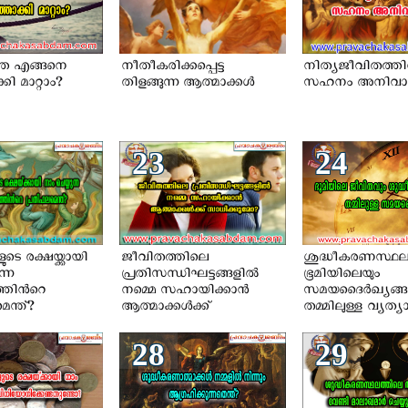
െ എങ്ങനെ
നീതീകരിക്കപ്പെട്ട
നിത്യജീവിതത്തി
കി മാറ്റാം?
തിളങ്ങുന്ന ആത്മാക്കള്‍
സഹനം അനിവാര
23
24
ടെ രക്ഷയ്ക്കായി
ജീവിതത്തിലെ
ശുദ്ധീകരണസ്ഥല
ന്ന
പ്രതിസന്ധിഘട്ടങ്ങളില്‍
ഭൂമിയിലെയും
തിന്‍റെ
നമ്മെ സഹായിക്കാന്‍
സമയദൈർഖ്യങ്
ന്ത്?
ആത്മാക്കള്‍ക്ക്
തമ്മിലുള്ള വ്യത്
സാധിയ്ക്കുമോ?
28
29