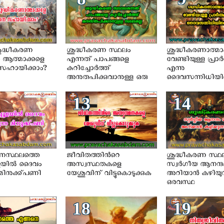
 ശുദ്ധീകരണ
ശുദ്ധീകരണ സ്ഥലം
ശുദ്ധീകരണാത്മാക്
 ആത്മാക്കളെ
എന്നത് പാപങ്ങളെ
വേണ്ടിയുള്ള പ്രാര
സഹായിക്കാം?
കുറിച്ചോർത്ത്
എന്നു
അനുതപിക്കുവാനുള്ള ഒരു
ദൈവസന്നിധിയില
സ്ഥലമല്ല
13
14
രണസ്ഥലത്തെ
ജീവിതത്തിന്‍റെ
ശുദ്ധീകരണ സ്ഥ
യില്‍ ദൈവം
അസ്വസ്ഥതകളെ
സ്വര്‍ഗീയ ആനന്ദം മ
 മിനുക്ക്പണി
യേശുവിന് വിട്ടുകൊടുക്കുക
അറിയാൻ കഴിയുന
ഒരവസ്ഥ
18
19