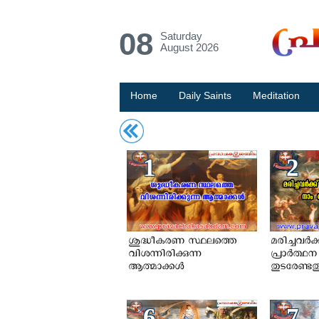
08
Saturday
August 2026
Home
Daily Saints
Meditation
1
2
ശുദ്ധീകരണ സ്ഥലത്തെ
മരിച്ചവര്‍ക
വിശന്നിരിക്കുന്ന
പ്രാര്‍ത്ഥ
ആത്മാക്കള്‍
തുടരേണ്ട
6
7