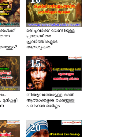
കള്‍ക്ക്
മരിച്ചവര്‍ക്ക് വേണ്ടിയുള്ള
്‍ത്ഥന
പ്രായശ്ചിത്ത
പ്രവര്‍ത്തികളുടെ
െത്തും?
ആവശ്യകത
15
ലം-
തിരുമുഖത്തോടുള്ള ഭക്തി
ുന്‍കൂട്ടി
ആത്മാക്കളുടെ രക്ഷയ്ക്കുള്ള
്ന
പരിഹാര മാര്‍ഗ്ഗം
20