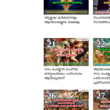
വിശുദ്ധ കുര്‍ബാനയും
സഹനത്ത
ആത്മാക്കളുടെ രക്ഷയും
സമ്പത്താക്
21
22
നാം ചെയ്യുന്ന ചെറിയ
ആത്മാക്കളു
തെറ്റുകള്‍ക്കും പരിഹാരം
നാം ചെയ്യു
ആവശ്യമോ?
പരിഹാരത്
പ്രതിഫലമെ
26
27