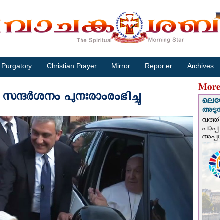
Purgatory
Christian Prayer
Mirror
Reporter
Archives
More
ന്ദർശനം പുനഃരാംരംഭിച്ചു
ലെയോ
അടുത്
വത്തി
പാപ്പ
അപ്പ