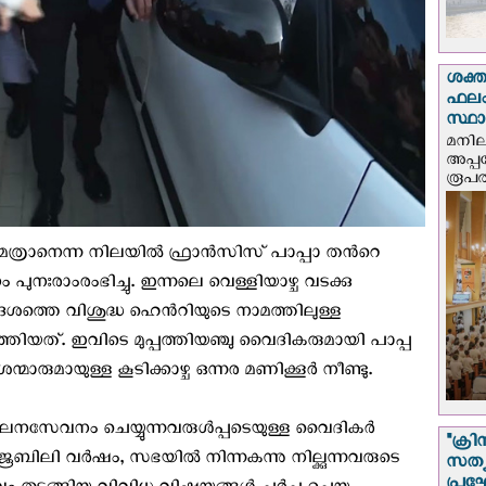
ശക്ത
ഫലം
സ്ഥ
മനില
അപ്പ
രൂപത
െ മെത്രാനെന്ന നിലയിൽ ഫ്രാൻസിസ് പാപ്പാ തൻറെ
ഃരാംരംഭിച്ചു. ഇന്നലെ വെള്ളിയാഴ്ച വടക്കു
ശത്തെ വിശുദ്ധ ഹെൻറിയുടെ നാമത്തിലുള്ള
തിയത്. ഇവിടെ മുപ്പത്തിയഞ്ചു വൈദികരുമായി പാപ്പ
മാരുമായുള്ള കൂടിക്കാഴ്ച ഒന്നര മണിക്കൂര്‍ നീണ്ടു.
േവനം ചെയ്യുന്നവരുൾപ്പടെയുള്ള വൈദികർ
"ക്രി
ജൂബിലി വർഷം, സഭയിൽ നിന്നകന്നു നില്ക്കുന്നവരുടെ
സത്യ