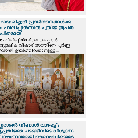
മായ മിഷ്ണറി പ്രവർത്തനങ്ങൾക്കു
; ഫിലിപ്പീൻസിൽ പുതിയ രൂപത
ാപിതമായി
: ഫിലിപ്പീൻസിലെ കലപ്പാൻ
സ്തോലിക വികാരിയാത്തിനെ പൂർണ്ണ
യായി ഉയർത്തിക്കൊണ്ടുള്ള...
സ്തുരാജന്‍ നീണാള്‍ വാഴട്ടെ";
പ്രതിജ്ഞ ചടങ്ങിനിടെ വിശ്വാസ