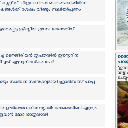
സ്റ്റേറ്റ്സ് തീവ്രവാദികള്‍ കൈയടക്കിയിരിന്ന
‍ഷങ്ങള്‍ക്ക് ശേഷം വീണ്ടും ബലിയര്‍പ്പണം
 എഴുതപ്പെട്ട ക്രിസ്തീയ ഗ്രന്ഥം ലേലത്തിന്
ച്ച നൈജീരിയന്‍ രൂപതയില്‍ ഈസ്റ്ററിന്
ദൈവം
പറയു
ച്ചത് എഴുനൂറിലധികം പേര്‍
"ഇനി 
വിളി
ചെയ്യ
്ഥനയും സാന്ത്വന സന്ദേശവുമായി ഫ്രാന്‍സിസ് പാപ്പ
യെ ഊര്‍ജ്ജമാക്കിയ വ്യക്തി: ലോകത്തിലെ ഏറ്റവും
ൻ ജുവാൻ മോറ യാത്രയായി