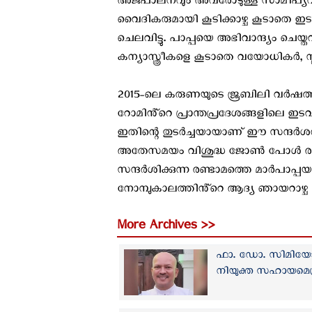
അജപാലനവും അവരോടുള്ള സാമീപ്യവും ത
വൈദികരുമായി കൂടിക്കാഴ്ച കൂടാതെ ഇട
ചെലവിട്ടു. പാപ്പയെ അഭിവാന്ദ്യം ചെ
കന്യാസ്ത്രീകളെ കൂടാതെ വയോധികര്‍, സ്ത്
2015-ലെ കരുണയുടെ ജൂബിലി വര്‍ഷത്തി
റോമിൻ്റെ പ്രാന്തപ്രദേശങ്ങളിലെ ഇടവക
ഇതിന്റെ തുടര്‍ച്ചയായാണ് ഈ സന്ദര്‍ശനത
അതേസമയം വിശുദ്ധ ജോൺ പോൾ രണ്ടാ
സന്ദർശിക്കുന്ന രണ്ടാമത്തെ മാർപാപ്
നോമ്പുകാലത്തിൻ്റെ ആദ്യ ഞായറാഴ്ച ഇവിട
More Archives >>
ഫാ. ഡോ. സിമിയോ
നിയുക്ത സഹായമെത്