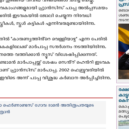
പ്ര
ുടങ്ങിയ വിവിധ വിഷയങ്ങള്‍ ചർച്ച ചെയ്തു.
പ്രസ
വകാംഗങ്ങളുമായി ഫ്രാന്‍സിസ് പാപ്പ അല്‍പ്പസമയം
ബൊഗോ
ശക്ത
യ്തവരില്‍ ഇടവകയിൽ ജോലി ചെയ്യുന്ന നിരവധി
നടന്
രീകൾ, സ്കൂൾ കുട്ടികൾ എന്നിവരുമുണ്ടായിരിന്നു.
ല്‍ "കാരുണ്യത്തിൻ്റെ വെള്ളിയാഴ്ച" എന്ന പേരില്‍
കളിലേക്ക് മാർപാപ്പ സന്ദര്‍ശനം നടത്തിയിരിന്നു.
്തെ വത്തിക്കാന്‍ ന്യൂസ് വിശേഷിപ്പിക്കുന്നത്.
മൻ മാർപാപ്പയ്ക്ക് ശേഷം സെൻ്റ് ഹെൻറി ഇടവക
പയാണ് ഫ്രാൻസിസ് മാർപാപ്പ. 2002 ഫെബ്രുവരിയിൽ
െ അന്ന് പാപ്പ വിശുദ്ധ കുര്‍ബാന അര്‍പ്പിച്ചിരിന്നു.
രക്ഷ
കാട്
കെസ
 ഫെര്‍ണാണ്ടസ് ഗോവ ദാമൻ അതിരൂപതയുടെ
കൊച്
മത്സ്
രാന്‍
പെടുമ്