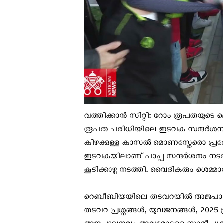
വത്തിക്കാന്‍ സിറ്റി: റോം രൂപതയുട
രൂപത പരിധിയിലെ ഇടവക സന്ദർശനം പുന
കിഴക്കുള്ള കാസൽ മൊണസ്തേരൊ പ്രദേ
ഇടവകയിലാണ് പാപ്പ സന്ദര്‍ശനം നടത്
കൂടിക്കാഴ്ച നടത്തി. വൈദികരും ശെമ്മാശന്
റെബീബിയയിലെ തടവറയിൽ അജപാലനസ
തടവറ പ്രശ്നങ്ങൾ, യുവജനങ്ങള്‍, 2025 